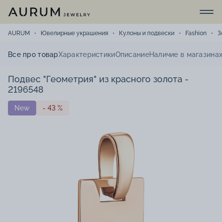
AURUM
Ювелирные украшения
Кулоны и подвески
Fashion
З
Все про товар
Характеристики
Описание
Наличие в магазина
Подвес "Геометрия" из красного золота -
2196548
New
- 43 %