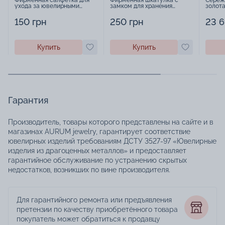
ухода за ювелирными
замком для хранения
золота
изделиями - 1879431
украшений - 2252918
183447
150 грн
250 грн
23 6
Купить
Купить
Гарантия
Производитель, товары которого представлены на сайте и в
магазинах AURUM jewelry, гарантирует соответствие
ювелирных изделий требованиям ДСТУ 3527-97 «Ювелирные
изделия из драгоценных металлов» и предоставляет
гарантийное обслуживание по устранению скрытых
недостатков, возникших по вине производителя.
Для гарантийного ремонта или предъявления
претензии по качеству приобретённого товара
покупатель может обратиться к продавцу