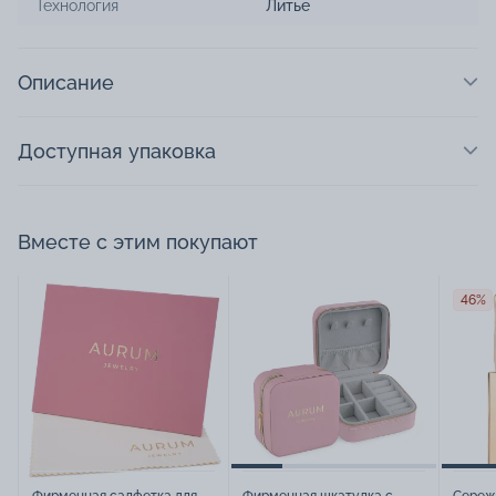
Технология
Литье
Описание
Доступная упаковка
Вместе с этим покупают
46%
Фирменная салфетка для
Фирменная шкатулка с
Сереж