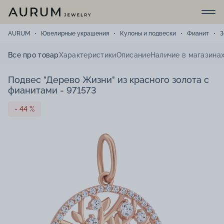
AURUM
Ювелирные украшения
Кулоны и подвески
Фианит
З
Все про товар
Характеристики
Описание
Наличие в магазина
Подвес "Дерево Жизни" из красного золота с
фианитами - 971573
- 44 %