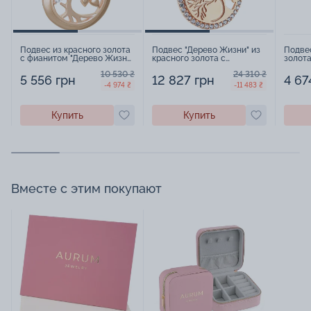
Подвес из красного золота
Подвес "Дерево Жизни" из
Подве
с фианитом "Дерево Жизни"
красного золота с
золота
- 960214
фианитами - 1500896
152173
10 530 ₴
24 310 ₴
5 556 грн
12 827 грн
4 67
-4 974 ₴
-11 483 ₴
Купить
Купить
Вместе с этим покупают