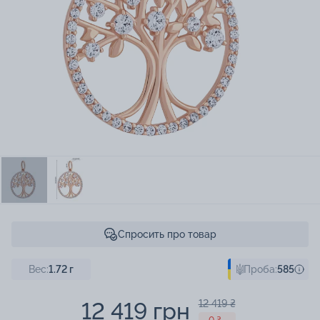
Спросить про товар
Вес:
1.72
г
Проба:
585
12 419 грн
12 419 ₴
- 0 ₴