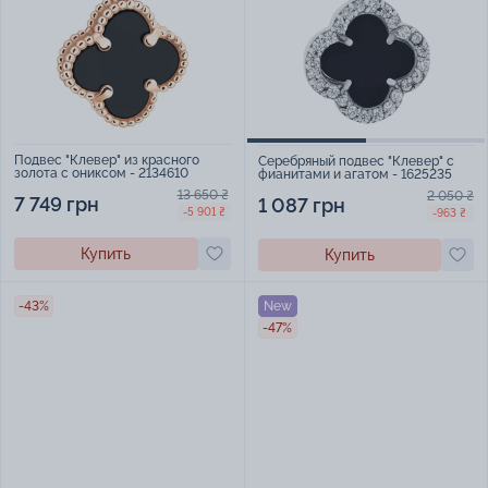
Подвес "Клевер" из красного
Серебряный подвес "Клевер" с
золота с ониксом - 2134610
фианитами и агатом - 1625235
13 650 ₴
2 050 ₴
7 749 грн
1 087 грн
-5 901 ₴
-963 ₴
Купить
Купить
-43%
New
-47%