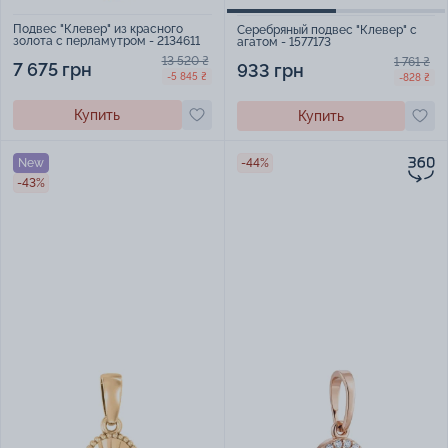
Подвес "Клевер" из красного
Серебряный подвес "Клевер" с
золота с перламутром - 2134611
агатом - 1577173
13 520 ₴
1 761 ₴
7 675 грн
933 грн
-5 845 ₴
-828 ₴
Купить
Купить
New
-44%
-43%