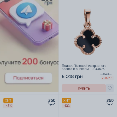
Подвес "Клевер" из красного
золота с ониксом - 2244626
8 840 ₴
5 018 грн
-3 822 ₴
Купить
ХИТ
ХИТ
-43%
-43%