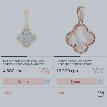
Подвес "Клевер" из красного
Подвес в красном золоте
золота с россыпью фианитов -
"Клевер" с перламутром -
2014900
2139623
7 930 ₴
21 840 ₴
4 502 грн
12 399 грн
-3 428 ₴
-9 441 ₴
Купить
Купить
-43%
-43%