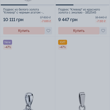
Подвес из белого золота
Подвес "Клевер" из красного
"Клевер" с черным агатом -
золота с эмалью - 1812545
1511200
17 810 ₴
16 640 ₴
10 111 грн
9 447 грн
-7 699 ₴
-7 193 ₴
Купить
Купить
New
ХИТ
-47%
-47%