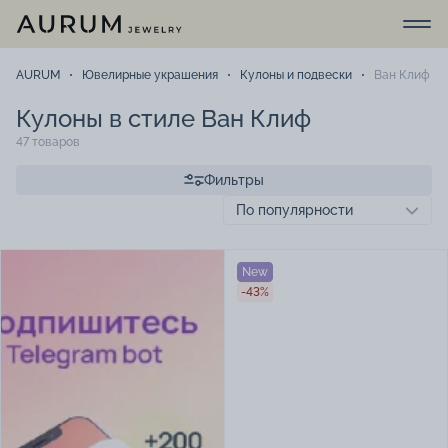
AURUM
Ювелирные украшения
Кулоны и подвески
Ван Клиф
Кулоны в стиле Ван Клиф
47 товаров
Фильтры
New
-43%