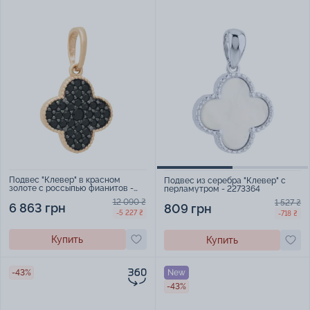
Подвес "Клевер" в красном
Подвес из серебра "Клевер" с
золоте с россыпью фианитов -
перламутром - 2273364
1651051
12 090 ₴
1 527 ₴
6 863 грн
809 грн
-5 227 ₴
-718 ₴
Купить
Купить
-43%
New
-43%