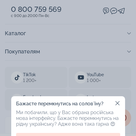
0 800 759 569
c 9:00 до 20:00 Пн-Вс
Каталог
Покупателям
TikTok
YouTube
1 200+
1 000+
Facebook
Instagram
33 000+
50 000+
Бажаєте перемкнутись на соловʼїну?
Ми побачили, що у Вас обрана російська
мова інтерфейсу. Бажаєте перемкнутись на
рідну українську? Адже вона така гарна 😍
AURUM 2003-2026