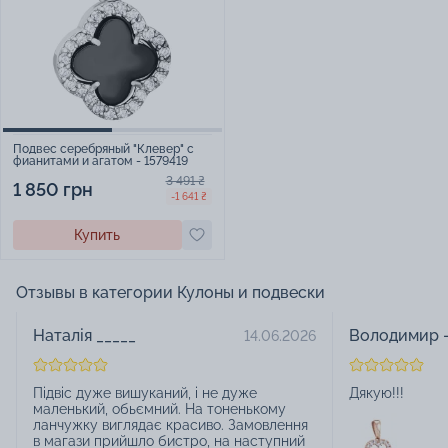
Подвес серебряный "Клевер" с
фианитами и агатом - 1579419
3 491 ₴
1 850 грн
-1 641 ₴
Купить
Отзывы в категории Кулоны и подвески
Наталія _____
Володимир -
14.06.2026
Підвіс дуже вишуканий, і не дуже
Дякую!!!
маленький, обьємний. На тоненькому
ланчужку виглядає красиво. Замовлення
в магази прийшло бистро, на наступний