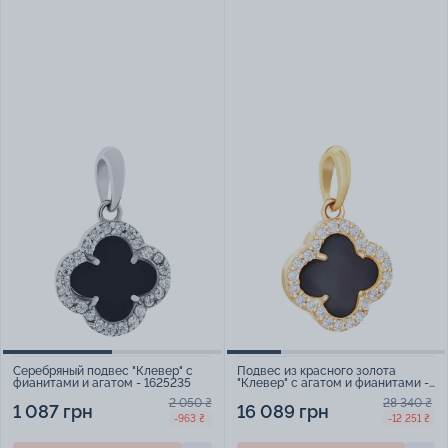
Серебряный подвес "Клевер" с
Подвес из красного золота
фианитами и агатом - 1625235
"Клевер" с агатом и фианитами -
1531143
2 050 ₴
28 340 ₴
1 087 грн
16 089 грн
-963 ₴
-12 251 ₴