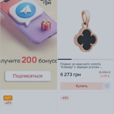
Подвес из красного золота
"Клевер" с черным агатом -
896990
11 050 ₴
6 273 грн
-4 777 ₴
Купить
ХИТ
-43%
-47%