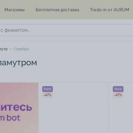
Магазины
Бесплатная доставка
Trade-in от AURUM
мутр
Серебро
ламутром
New
New
-47%
-47%