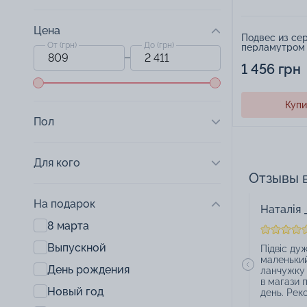
Цена
Подвес из се
От (грн)
До (грн)
перламутром 
1 456 грн
Купи
Пол
Для кого
Отзывы 
На подарок
Наталія 
8 марта
Выпускной
Підвіс ду
маленький
День рождения
ланчужку 
в магази 
Новый год
день. Рек