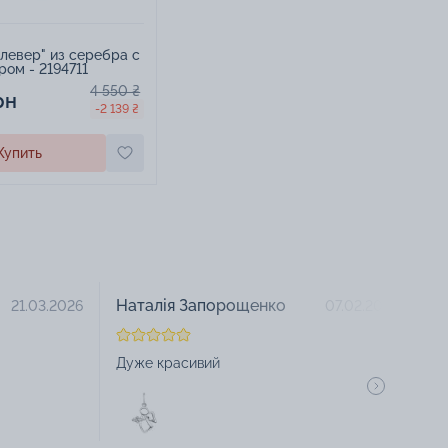
левер" из серебра с
ом - 2194711
4 550 ₴
рн
-2 139 ₴
Купить
Наталія Запорощенко
О
21.03.2026
07.02.2026
Дуже красивий
Ду
як