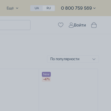
0 800 759 569
Ещё
UA
RU
Войти
New
-47%