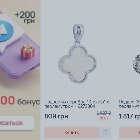
Подвес из серебра "Клевер" с
Подвес "К
перламутром - 2273364
1 527 ₴
809 грн
1 817 г
-718 ₴
Купить