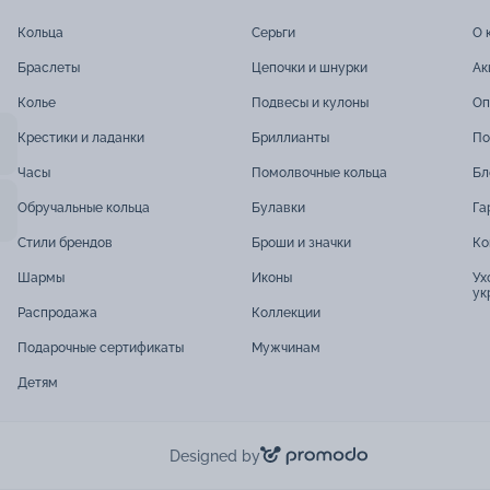
Кольца
Серьги
О 
Браслеты
Цепочки и шнурки
Ак
Колье
Подвесы и кулоны
Оп
Крестики и ладанки
Бриллианты
По
Часы
Помолвочные кольца
Бл
Обручальные кольца
Булавки
Га
Стили брендов
Броши и значки
Ко
Шармы
Иконы
Ух
ук
Распродажа
Коллекции
Подарочные сертификаты
Мужчинам
Детям
Designed by