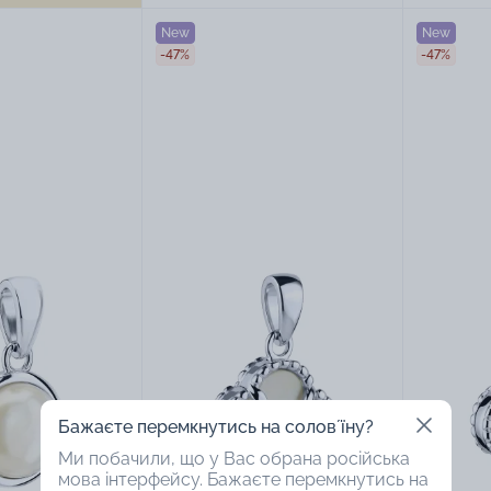
New
New
-47%
-47%
Бажаєте перемкнутись на соловʼїну?
Ми побачили, що у Вас обрана російська
мова інтерфейсу. Бажаєте перемкнутись на