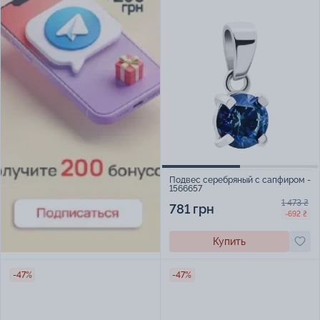
Подвес серебряный с сапфиром -
1566657
1 473 ₴
781 грн
-692 ₴
Купить
-47%
-47%