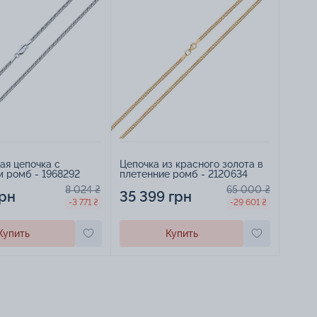
ая цепочка с
Цепочка из красного золота в
 ромб - 1968292
плетенние ромб - 2120634
8 024 ₴
65 000 ₴
грн
35 399 грн
-3 771 ₴
-29 601 ₴
Купить
Купить