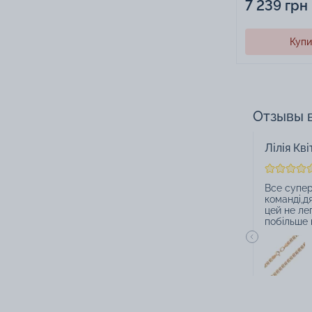
7 239 грн
Купи
Отзывы 
Лілія Кві
Все супер
команді,д
цей не ле
побільше к