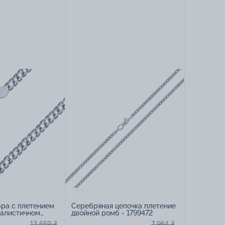
бра с плетением
Серебряная цепочка плетение
алистичном
двойной ромб - 1799472
20
13 659 ₴
7 964 ₴