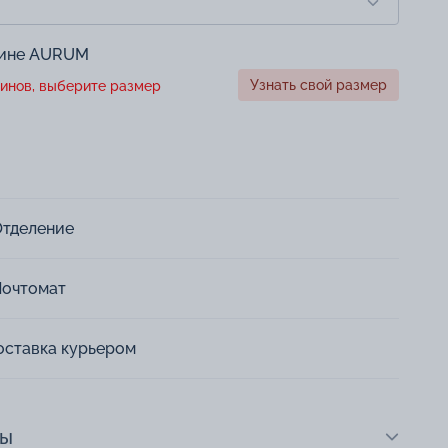
зине AURUM
Узнать свой размер
инов, выберите размер
Отделение
Почтомат
оставка курьером
ты