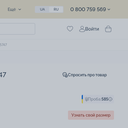
0 800 759 569
Ещё
UA
RU
Войти
5747
47
Спросить про товар
Проба:
585
Узнать свой размер