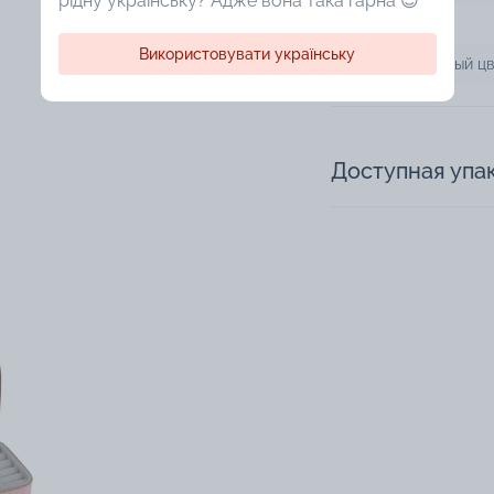
рідну українську? Адже вона така гарна 😍
Застежка
Використовувати українську
Дополнительный цв
Доступная упа