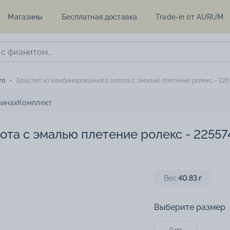
Магазины
Бесплатная доставка
Trade-in от AURUM
то
Браслет из комбинированного золота с эмалью плетение ролекс - 225
зинах
Комплект
ота с эмалью плетение ролекс - 22557
Вес:
40.83
г
Выберите размер
0 мм