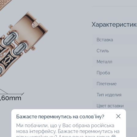
Характеристик
Вставка
Стиль
Металл
Проба
Плетение
Тип изделия
Цвет вставки
Бажаєте перемкнутись на соловʼїну?
Цвет металла
Ми побачили, що у Вас обрана російська
мова інтерфейсу. Бажаєте перемкнутись на
Покрытие