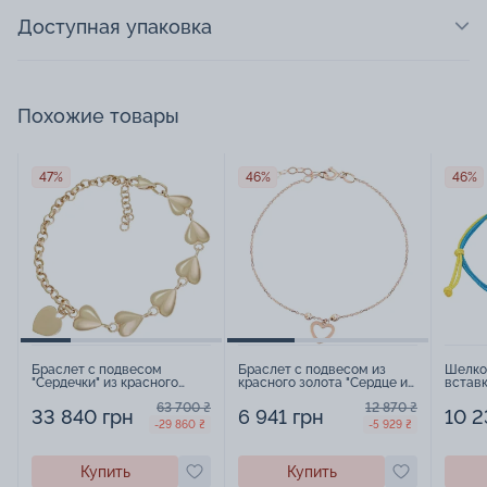
Доступная упаковка
Похожие товары
47%
46%
46%
Браслет с подвесом
Браслет с подвесом из
Шелко
"Сердечки" из красного
красного золота "Сердце и
вставк
золота с плетением шопард
Шарики" с якорным
золота
63 700 ₴
12 870 ₴
- 886227
плетением - 971429
127176
33 840 грн
6 941 грн
10 2
-29 860 ₴
-5 929 ₴
Купить
Купить