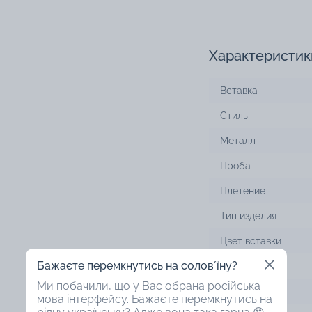
Характеристик
Вставка
Стиль
Металл
Проба
Плетение
Тип изделия
Цвет вставки
Бажаєте перемкнутись на соловʼїну?
Цвет металла
Ми побачили, що у Вас обрана російська
Застежка
мова інтерфейсу. Бажаєте перемкнутись на