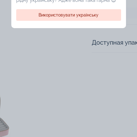
рідну українську? Адже вона така гарна 😍
Технология
Ширина
Використовувати українську
Доступная упа