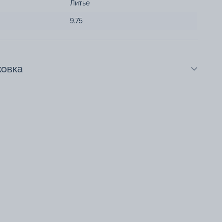
Литье
9.75
ковка