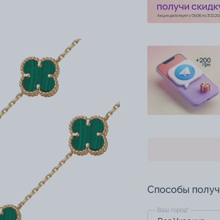
Способы полу
Ваш город
*