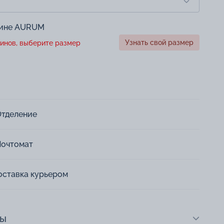
зине AURUM
Узнать свой размер
инов, выберите размер
Отделение
Почтомат
оставка курьером
ты