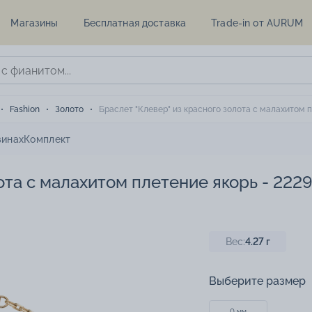
Магазины
Бесплатная доставка
Trade-in от AURUM
Fashion
Золото
Браслет "Клевер" из красного золота с малахитом п
зинах
Комплект
ота с малахитом плетение якорь - 222
Вес:
4.27
г
Выберите размер
0 мм