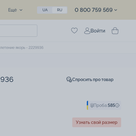
0 800 759 569
Ещё
UA
RU
Войти
летение якорь - 2229936
9936
Спросить про товар
Проба:
585
Узнать свой размер