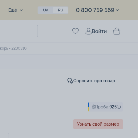
0 800 759 569
Ещё
UA
RU
Войти
корь - 2230310
Спросить про товар
Проба:
925
Узнать свой размер