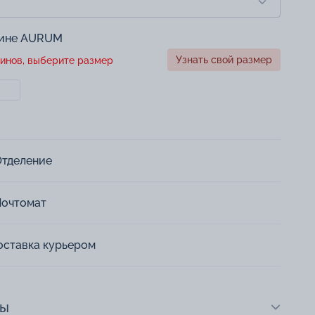
зине AURUM
Узнать свой размер
инов, выберите размер
Отделение
Почтомат
оставка курьером
ты