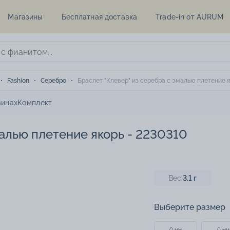
Магазины
Бесплатная доставка
Trade-in от AURUM
Fashion
Серебро
Браслет "Клевер" из серебра с эмалью плетение я
зинах
Комплект
малью плетение якорь - 2230310
Вес:
3.1
г
Выберите размер
0 мм
0 мм