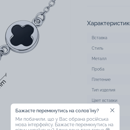
Характеристик
Вставка
Стиль
Металл
Проба
Плетение
Тип изделия
Цвет вставки
Бажаєте перемкнутись на соловʼїну?
Цвет металла
Ми побачили, що у Вас обрана російська
Покрытие
мова інтерфейсу. Бажаєте перемкнутись на