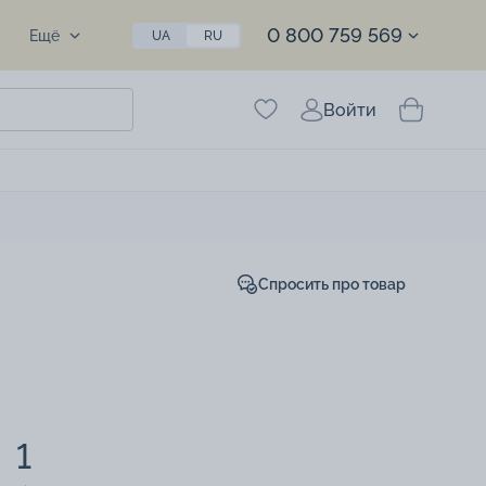
0 800 759 569
Ещё
UA
RU
Войти
Спросить про товар
1