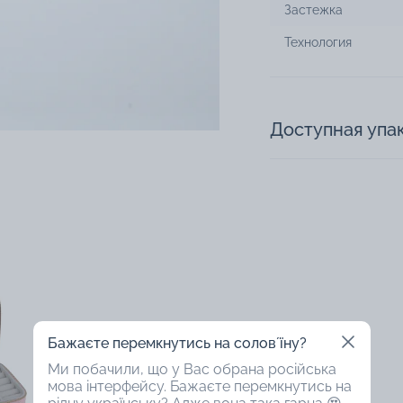
Застежка
Технология
Доступная упа
Бажаєте перемкнутись на соловʼїну?
Ми побачили, що у Вас обрана російська
мова інтерфейсу. Бажаєте перемкнутись на