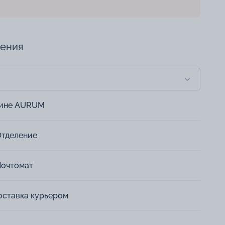
чения
зине AURUM
Отделение
Почтомат
оставка курьером