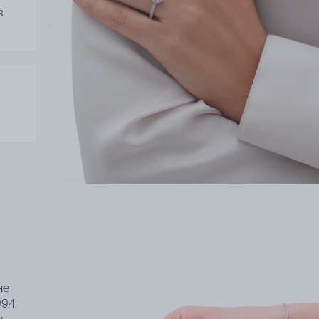
в
не
994