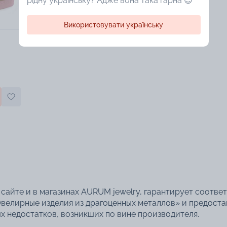
рідну українську? Адже вона така гарна 😍
Використовувати українську
сайте и в магазинах AURUM jewelry, гарантирует соотве
велирные изделия из драгоценных металлов» и предоста
 недостатков, возникших по вине производителя.