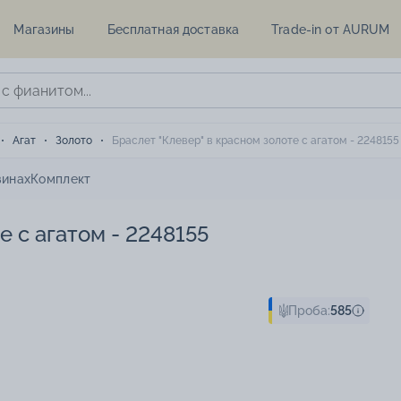
Магазины
Бесплатная доставка
Trade-in от AURUM
Агат
Золото
Браслет "Клевер" в красном золоте с агатом - 2248155
зинах
Комплект
е с агатом - 2248155
Проба:
585