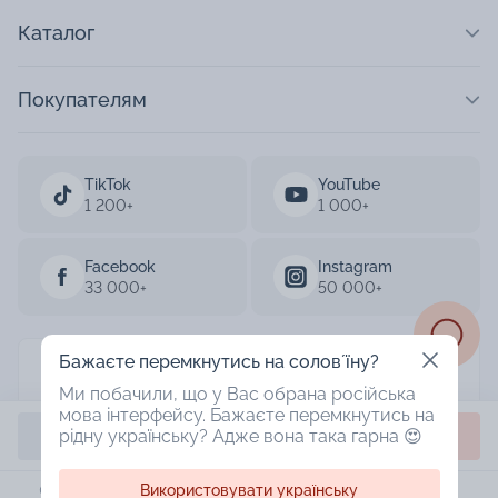
Каталог
Покупателям
TikTok
YouTube
1 200+
1 000+
Facebook
Instagram
33 000+
50 000+
Бажаєте перемкнутись на соловʼїну?
AURUM 2003-2026
Ми побачили, що у Вас обрана російська
мова інтерфейсу. Бажаєте перемкнутись на
Designed by
Купить
Забрать в магазине
рідну українську? Адже вона така гарна 😍
Використовувати українську