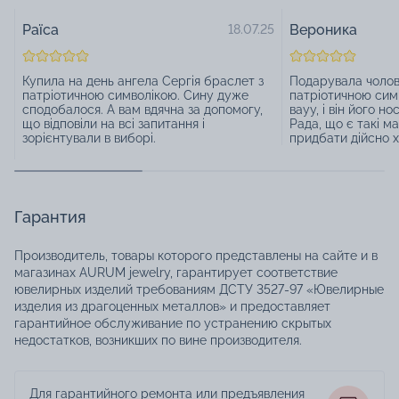
Раїса
Вероника
18.07.25
Купила на день ангела Сергія браслет з
Подарувала чолов
патріотичною символікою. Сину дуже
патріотичною симв
сподобалося. А вам вдячна за допомогу,
вауу, і він його н
що відповіли на всі запитання і
Рада, що є такі м
зорієнтували в виборі.
придбати дійсно х
Гарантия
Производитель, товары которого представлены на сайте и в
магазинах AURUM jewelry, гарантирует соответствие
ювелирных изделий требованиям ДСТУ 3527-97 «Ювелирные
изделия из драгоценных металлов» и предоставляет
гарантийное обслуживание по устранению скрытых
недостатков, возникших по вине производителя.
Для гарантийного ремонта или предъявления