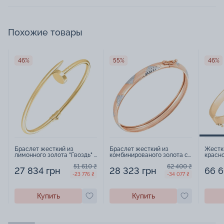
Похожие товары
46%
55%
46%
Браслет жесткий из
Браслет жесткий из
Жестк
лимонного золота "Гвоздь" -
комбинированого золота с
красно
965727
алмазной гранью - 965728
51 610 ₴
62 400 ₴
27 834 грн
28 323 грн
66 6
-23 776 ₴
-34 077 ₴
Купить
Купить