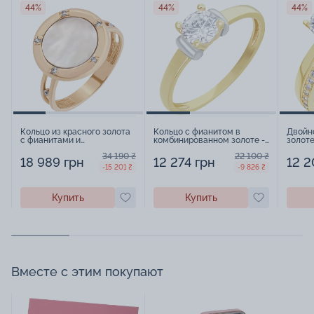
44%
44%
44%
Кольцо из красного золота
Кольцо с фианитом в
Двойн
с фианитами и
комбинированном золоте -
золоте
перламутром - 1485513
1578850
157885
34 190 ₴
22 100 ₴
18 989 грн
12 274 грн
12 2
-15 201 ₴
-9 826 ₴
Купить
Купить
Вместе с этим покупают