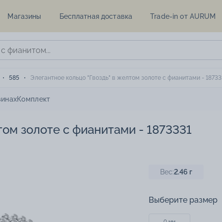
Магазины
Бесплатная доставка
Trade-in от AURUM
585
Элегантное кольцо "Гвоздь" в желтом золоте с фианитами - 18733
зинах
Комплект
том золоте с фианитами - 1873331
Вес:
2.46
г
Выберите размер
0 мм