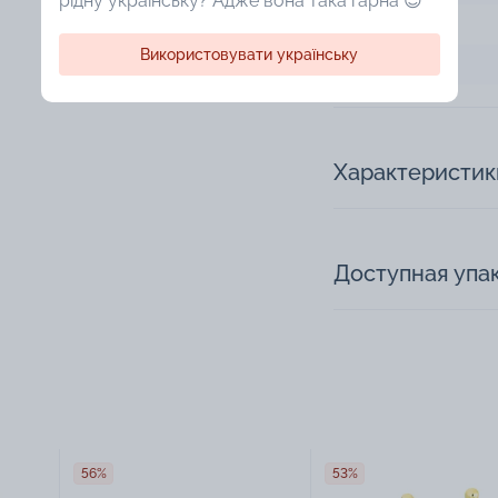
рідну українську? Адже вона така гарна 😍
Толщина
Використовувати українську
Длина
Характеристик
Доступная упа
56%
53%