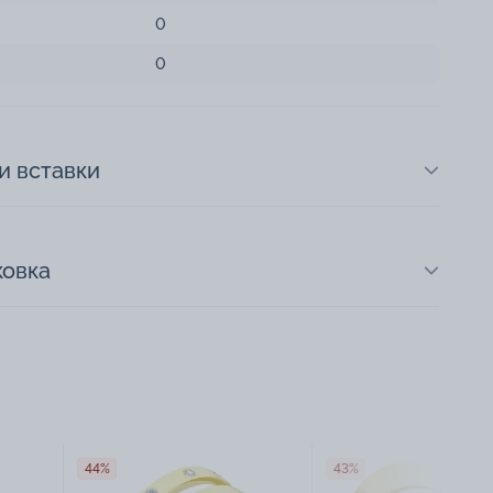
0
0
и вставки
ковка
44%
43%