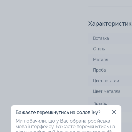
Характеристик
Вставка
Стиль
Металл
Проба
Цвет вставки
Цвет металла
Дизайн
Бажаєте перемкнутись на соловʼїну?
Технология
Ми побачили, що у Вас обрана російська
мова інтерфейсу. Бажаєте перемкнутись на
Ширина