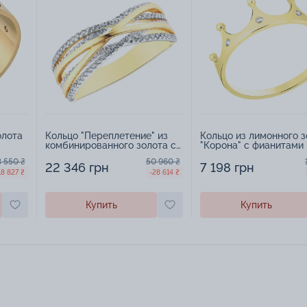
олота
Кольцо "Переплетение" из
Кольцо из лимонного з
комбинированного золота с
"Корона" с фианитами 
фианитами - 1260315
1516862
3 550 ₴
50 960 ₴
22 346 грн
7 198 грн
18 827 ₴
-28 614 ₴
Купить
Купить