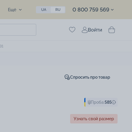
0 800 759 569
Ещё
UA
RU
Войти
31
Спросить про товар
Проба:
585
Узнать свой размер