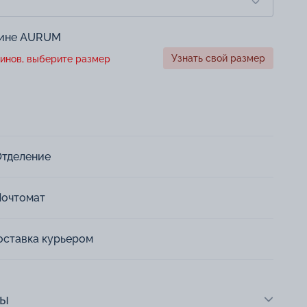
зине AURUM
Узнать свой размер
инов, выберите размер
Отделение
Почтомат
оставка курьером
ты