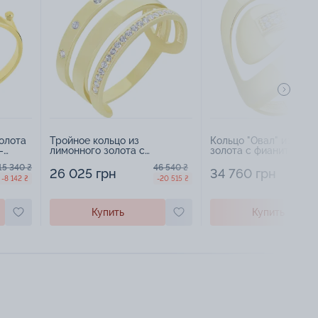
олота
Тройное кольцо из
Кольцо "Овал" из жел
-
лимонного золота с
золота с фианитами - 
фианитами - 1517410
15 340 ₴
46 540 ₴
6
26 025 грн
34 760 грн
-8 142 ₴
-20 515 ₴
Купить
Купить