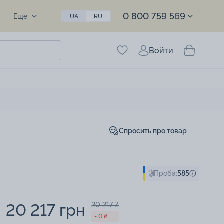
0 800 759 569
Ещё
UA
RU
Войти
Спросить про товар
Проба:
585
20 217 грн
20 217 ₴
- 0 ₴