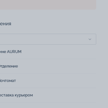
чения
зине AURUM
Отделение
Почтомат
оставка курьером