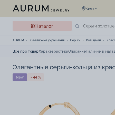
Киев
Каталог
AURUM
Ювелирные украшения
Серьги
Кольцами
Клас
Все про товар
Характеристики
Описание
Наличие в мага
Элегантные серьги-кольца из крас
New
- 44 %