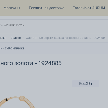
Магазины
Бесплатная доставка
Trade-in от AURUM
сика
Золото
Элегантные серьги-кольца из красного золота - 1924885
зинах
Комплект
ного золота - 1924885
Вес:
2.8
г