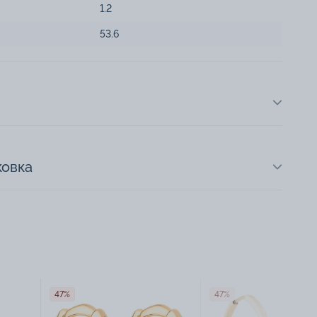
1.2
53.6
ковка
47%
47%