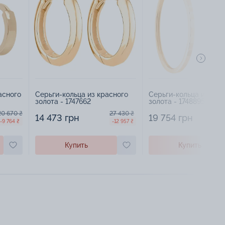
асного
Серьги-кольца из красного
Серьги-кольца из кра
золота - 1747662
золота - 1748895
20 670 ₴
27 430 ₴
14 473 грн
19 754 грн
-9 764 ₴
-12 957 ₴
Купить
Купить