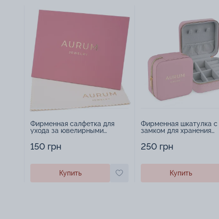
Фирменная салфетка для
Фирменная шкатулка с
ухода за ювелирными
замком для хранения
изделиями - 1879431
украшений - 2252918
150 грн
250 грн
Купить
Купить