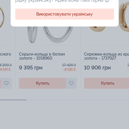
рідну українську? Адже вона така гарна 😍
Використовувати українську
сного
Серьги-кольца в белом
Сережки-кольца из кр
золоте - 1558960
золота - 1737927
8 200 ₴
17 420 ₴
9 395 грн
10 906 грн
-8 597 ₴
-8 025 ₴
Купить
Купить