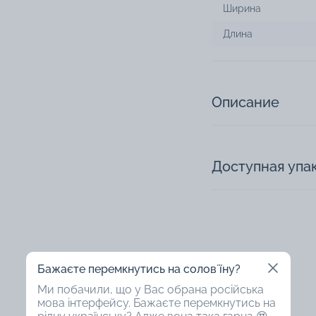
Ширина
Длина
Описание
Доступная упа
Бажаєте перемкнутись на соловʼїну?
Ми побачили, що у Вас обрана російська
46%
47%
мова інтерфейсу. Бажаєте перемкнутись на