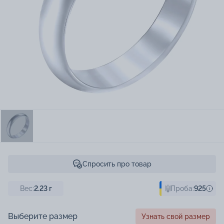
Спросить про товар
Вес:
2.23
г
Проба:
925
Выберите размер
Узнать свой размер