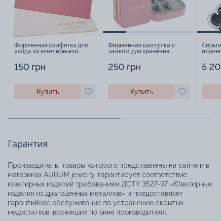
Фирменная салфетка для
Фирменная шкатулка с
Серьги
ухода за ювелирными
замком для хранения
подве
изделиями - 1879431
украшений - 2252918
оникс
15458
150 грн
250 грн
5 20
Купить
Купить
Гарантия
Производитель, товары которого представлены на сайте и в
магазинах AURUM jewelry, гарантирует соответствие
ювелирных изделий требованиям ДСТУ 3527-97 «Ювелирные
изделия из драгоценных металлов» и предоставляет
гарантийное обслуживание по устранению скрытых
недостатков, возникших по вине производителя.