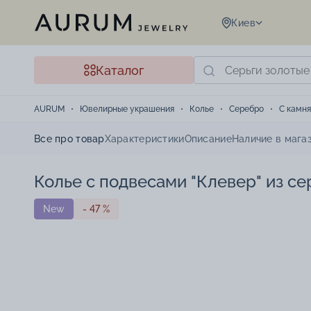
Киев
Каталог
AURUM
Ювелирные украшения
Колье
Серебро
С камн
Все про товар
Характеристики
Описание
Наличие в мага
Колье с подвесами "Клевер" из с
New
- 47 %