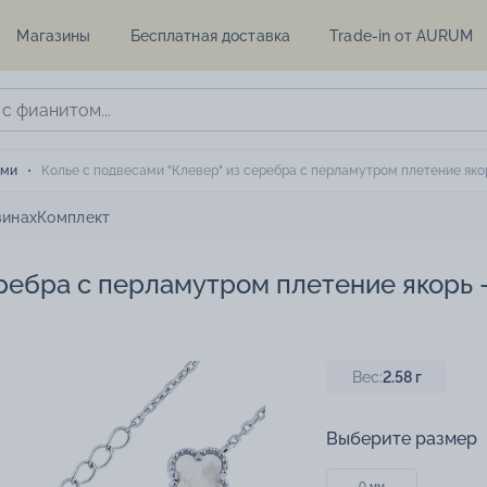
Магазины
Бесплатная доставка
Trade-in от AURUM
ями
Колье с подвесами "Клевер" из серебра с перламутром плетение якор
зинах
Комплект
еребра с перламутром плетение якорь 
Вес:
2.58
г
Выберите размер
0 мм