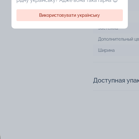
рідну українську? Адже вона така гарна 😍
Дизайн
Використовувати українську
Покрытие
Застежка
Дополнительный цв
Ширина
Доступная упа