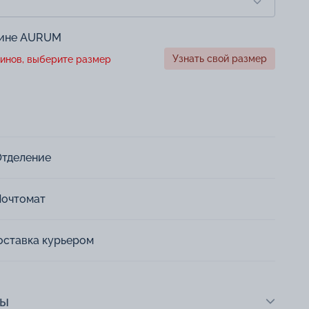
зине AURUM
Узнать свой размер
инов, выберите размер
Отделение
Почтомат
оставка курьером
ты