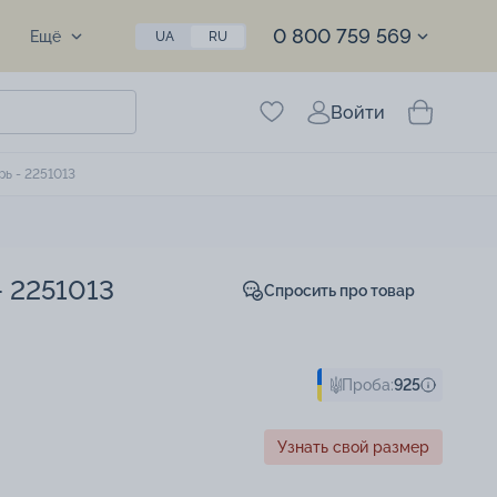
0 800 759 569
Ещё
UA
RU
Войти
ь - 2251013
- 2251013
Спросить про товар
Проба:
925
Узнать свой размер