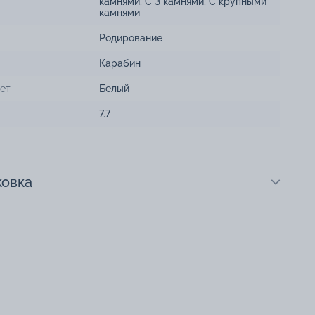
камнями
,
С 3 камнями
,
С крупными
камнями
Родирование
Карабин
ет
Белый
7.7
ковка