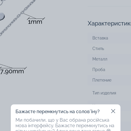
Характеристик
Вставка
Стиль
Металл
Проба
Плетение
Тип изделия
Цвет вставки
Бажаєте перемкнутись на соловʼїну?
Цвет металла
Ми побачили, що у Вас обрана російська
мова інтерфейсу. Бажаєте перемкнутись на