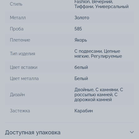
Fashion
,
Вечерний
,
Стиль
Тиффани
,
Универсальный
Металл
Золото
Проба
585
Плетение
Якорь
С подвесами
,
Цепные
Тип изделия
мягкие
,
Регулируемые
Цвет вставки
белый
Цвет металла
Белый
Двойные
,
С камнями
,
С
Дизайн
россыпью камней
,
С
дорожкой камней
Застежка
Карабин
Доступная упаковка