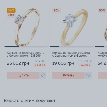
ХИТ
85%
50%
60%
Кольцо из красного золота
Кольцо из красного золота
Кольцо
с бриллиантом - 538696
с бриллиантом в форме
комбин
цветка - 1559243
15626
63 756 ₴
130 709 ₴
25 502 грн
19 606 грн
54 2
-38 254 ₴
-111 103 ₴
Купить
Купить
Вместе с этим покупают