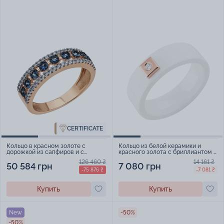
CERTIFICATE
Кольцо в красном золоте с
Кольцо из белой керамики и
дорожкой из сапфиров и с
красного золота с бриллиантом -
бриллиантами - 1879227
2124799
126 460 ₴
14 161 ₴
50 584 грн
7 080 грн
-75 876 ₴
-7 081 ₴
Купить
Купить
New
-50%
-50%