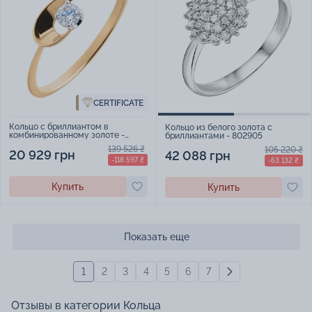
CERTIFICATE
Кольцо с бриллиантом в
Кольцо из белого золота с
комбинированному золоте -
бриллиантами - 802905
474413
139 526 ₴
105 220 ₴
20 929 грн
42 088 грн
-118 597 ₴
-63 132 ₴
Купить
Купить
Показать еще
1
2
3
4
5
6
7
Отзывы в категории Кольца