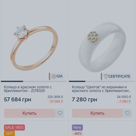
GIA
CERTIFICATE
Кольцо в красном золоте с
Кольцо "Цветок" из керамики и
бриллиантом - 2178326
красного золота с бриллиантами
- 2126591
115 368 ₴
14 560 ₴
57 684 грн
7 280 грн
-57 684 ₴
-7 280 ₴
Купить
Купить
SALE -60%
New
ХИТ
-44%