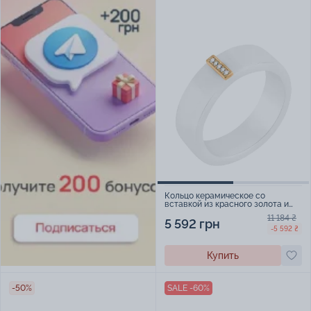
Кольцо керамическое со
вставкой из красного золота и
дорожкой брилиантов - 2124622
11 184 ₴
5 592 грн
-5 592 ₴
Купить
-50%
SALE -60%