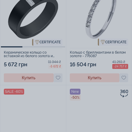
CERTIFICATE
CERTIFICATE
Кольцо с бриллиантами в белом
Керамическое кольцо со
золоте - 776087
вставкой из белого золота и
дорожкой бриллиантов - 2111783
41 261 ₴
11 344 ₴
16 504 грн
5 672 грн
-24 757 ₴
-5 672 ₴
Купить
Купить
SALE -60%
New
-50%