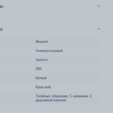
ты
и
Фианит
Универсальный
Золото
585
белый
Красный
Тройные
,
Широкие
,
С камнями
,
С
дорожкой камней