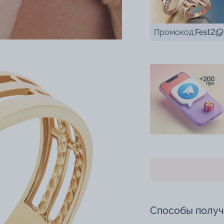
Промокод:
Fest2
Способы полу