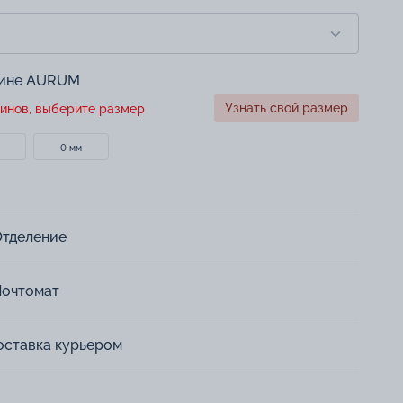
зине AURUM
Узнать свой размер
инов, выберите размер
0 мм
Отделение
Почтомат
оставка курьером