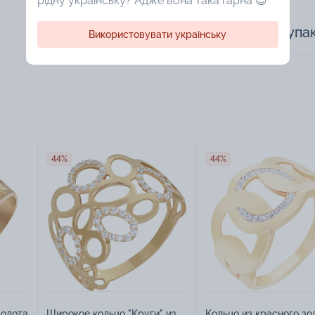
рідну українську? Адже вона така гарна 😍
Доступная упа
Використовувати українську
44%
44%
золота
Широкое кольцо "Круги" из
Кольцо из красного зо