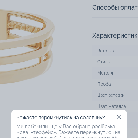
Способы опла
Характеристик
Вставка
Стиль
Металл
Проба
Цвет вставки
Цвет металла
Бажаєте перемкнутись на соловʼїну?
Дизайн
Ми побачили, що у Вас обрана російська
мова інтерфейсу. Бажаєте перемкнутись на