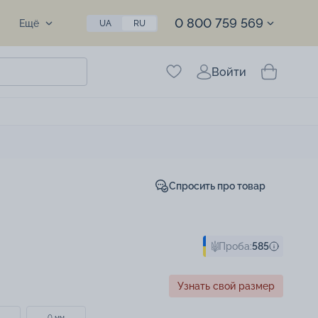
0 800 759 569
Ещё
UA
RU
Войти
Спросить про товар
Проба:
585
Узнать свой размер
0 мм