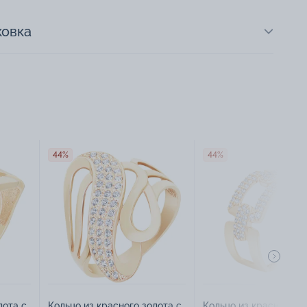
ковка
44%
44%
лота с
Кольцо из красного золота с
Кольцо из красного з