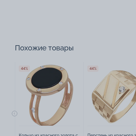
Похожие товары
44%
44%
Кольцо из красного золота с
Перстень из красного 