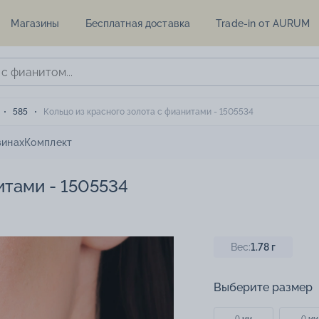
Магазины
Бесплатная доставка
Trade-in от AURUM
585
Кольцо из красного золота с фианитами - 1505534
зинах
Комплект
итами - 1505534
Вес:
1.78
г
Выберите размер
0 мм
0 мм