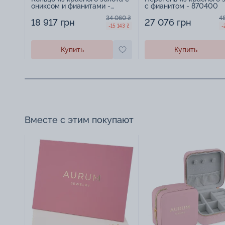
ониксом и фианитами -
с фианитом - 870400
829997
34 060 ₴
4
18 917 грн
27 076 грн
-15 143 ₴
-
Купить
Купить
Вместе с этим покупают