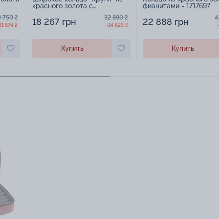
красного золота с
фианитами - 1717697
фианитами - 887722
8 750 ₴
32 890 ₴
4
18 267 грн
22 888 грн
21 674 ₴
-14 623 ₴
Купить
Купить