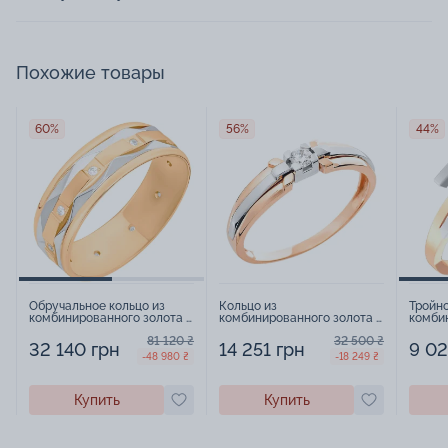
Похожие товары
60%
56%
44%
Обручальное кольцо из
Кольцо из
Тройно
комбинированного золота с
комбинированного золота с
комби
фианитами - 521211
фианитом - 971131
фиани
81 120 ₴
32 500 ₴
32 140 грн
14 251 грн
9 02
-48 980 ₴
-18 249 ₴
Купить
Купить