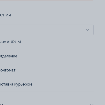
чения
зине AURUM
Отделение
Почтомат
оставка курьером