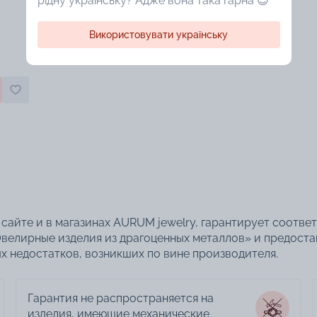
рідну українську? Адже вона така гарна 😍
Використовувати українську
сайте и в магазинах AURUM jewelry, гарантирует соотве
велирные изделия из драгоценных металлов» и предоста
 недостатков, возникших по вине производителя.
Гарантия не распространяется на
изделия, имеющие механические