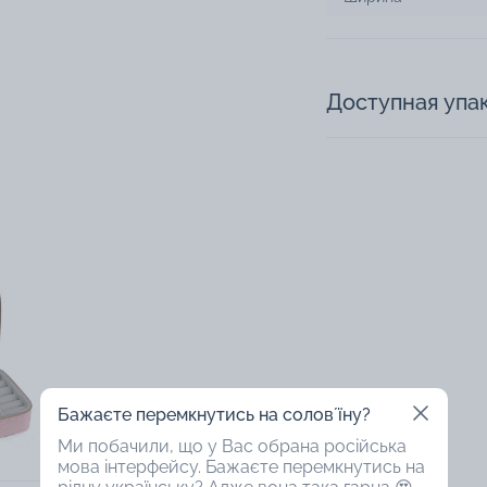
Доступная упа
Бажаєте перемкнутись на соловʼїну?
Ми побачили, що у Вас обрана російська
мова інтерфейсу. Бажаєте перемкнутись на