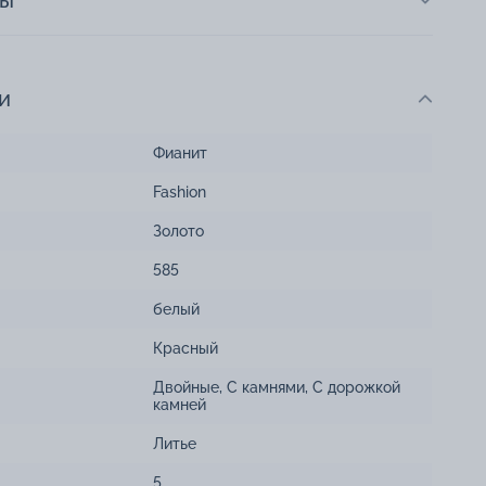
ты
и
Фианит
Fashion
Золото
585
белый
Красный
Двойные
,
С камнями
,
С дорожкой
камней
Литье
5