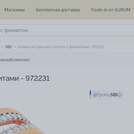
Магазины
Бесплатная доставка
Trade-in от AURUM
585
Кольцо из красного золота с фианитами - 972231
зинах
Комплект
итами - 972231
Проба:
585