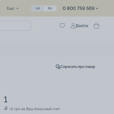
0 800 759 569
Ещё
UA
RU
Войти
Спросить про товар
1
+0 грн на Ваш бонусный счет