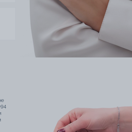
не
994
и
и