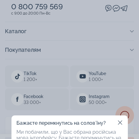
0 800 759 569
c 9:00 до 20:00 Пн-Вс
Каталог
Покупателям
TikTok
YouTube
1 200+
1 000+
Facebook
Instagram
33 000+
50 000+
Бажаєте перемкнутись на соловʼїну?
AURUM 2003-2026
Ми побачили, що у Вас обрана російська
мова інтерфейсу. Бажаєте перемкнутись на
Designed by