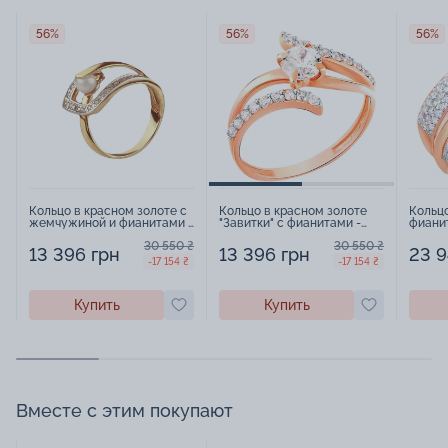
56%
56%
56%
Кольцо в красном золоте с
Кольцо в красном золоте
Кольцо
жемчужиной и фианитами -
"Завитки" с фианитами -
фианит
569263
569336
30 550 ₴
30 550 ₴
13 396 грн
13 396 грн
23 9
-17 154 ₴
-17 154 ₴
Купить
Купить
Вместе с этим покупают