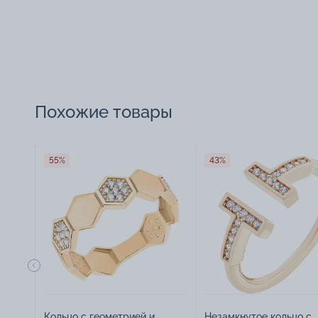
Похожие товары
55%
43%
Кольцо с геометрией и
Незамкнутое кольцо с