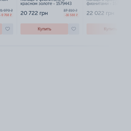
красном золоте - 1579443
фианитами - 1579450
21 970 ₴
37 310 ₴
20 722 грн
22 022 грн
-9 768 ₴
-16 588 ₴
Купить
Купить