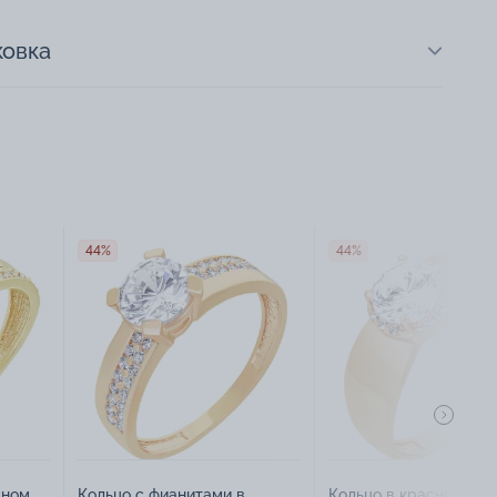
ковка
44%
44%
сном
Кольцо с фианитами в
Кольцо в красном зол