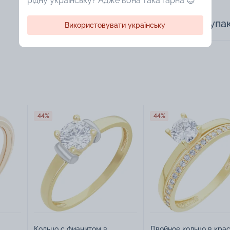
рідну українську? Адже вона така гарна 😍
Доступная упа
Використовувати українську
44%
44%
Кольцо с фианитом в
Двойное кольцо в кра