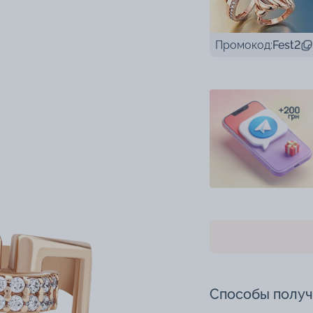
Промокод:
Fest2
Способы полу