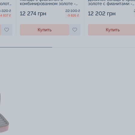
золоте
комбинированном золоте -
золоте с фианитами -
1578850
1578851
4 320 ₴
22 100 ₴
12 274 грн
12 202 грн
14 837 ₴
-9 826 ₴
Купить
Купить