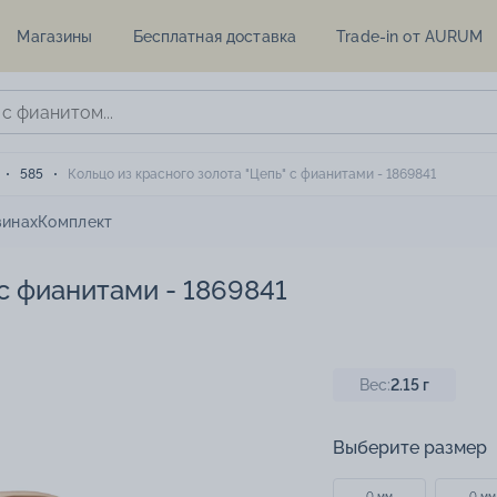
Магазины
Бесплатная доставка
Trade-in от AURUM
585
Кольцо из красного золота "Цепь" с фианитами - 1869841
зинах
Комплект
 с фианитами - 1869841
Вес:
2.15
г
Выберите размер
0 мм
0 мм