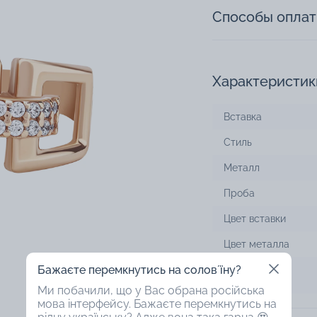
Способы опла
Характеристик
Вставка
Стиль
Металл
Проба
Цвет вставки
Цвет металла
Бажаєте перемкнутись на соловʼїну?
Дизайн
Ми побачили, що у Вас обрана російська
мова інтерфейсу. Бажаєте перемкнутись на