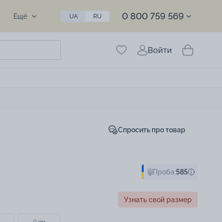
0 800 759 569
Ещё
UA
RU
Войти
Спросить про товар
Проба:
585
Узнать свой размер
0 мм