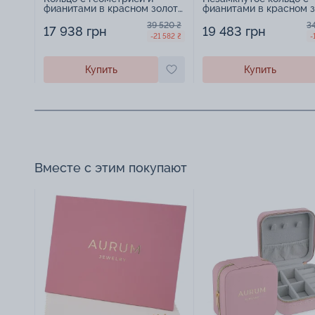
фианитами в красном золоте
фианитами в красном 
- 1574097
- 1577224
39 520 ₴
3
17 938 грн
19 483 грн
-21 582 ₴
-
Купить
Купить
Вместе с этим покупают