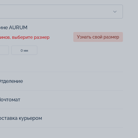
зине AURUM
Узнать свой размер
инов, выберите размер
0 мм
Отделение
Почтомат
оставка курьером