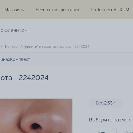
Магазины
Бесплатная доставка
Trade-in от AURUM
Кольцо "Инфинити" из желтого золота - 2242024
зинах
Комплект
лота - 2242024
Вес:
2.63
г
Выберите размер
0 мм
0 мм