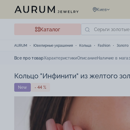
Киев
Каталог
AURUM
Ювелирные украшения
Кольца
Fashion
Золото
Все про товар
Характеристики
Описание
Наличие в мага
Кольцо "Инфинити" из желтого зо
New
- 44 %