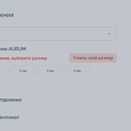
чения
зине AURUM
Узнать свой размер
инов, выберите размер
0 мм
0 мм
0 мм
Отделение
Почтомат