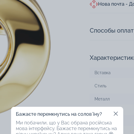
Нова почта - Д
Способы опла
Характеристик
Вставка
Стиль
Металл
Проба
Бажаєте перемкнутись на соловʼїну?
Цвет металла
Ми побачили, що у Вас обрана російська
мова інтерфейсу. Бажаєте перемкнутись на
Дизайн