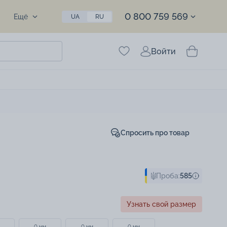
0 800 759 569
Ещё
UA
RU
Войти
Спросить про товар
Проба:
585
Узнать свой размер
0 мм
0 мм
0 мм