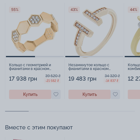
55%
43%
44%
Кольцо с геометрией и
Незамкнутое кольцо с
Кольц
фианитами в красном
фианитами в красном
комби
золоте - 1574097
золоте - 1577224
15788
39 520 ₴
34 320 ₴
17 938 грн
19 483 грн
12 2
-21 582 ₴
-14 837 ₴
Купить
Купить
Вместе с этим покупают