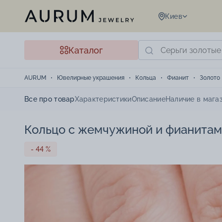
Киев
Каталог
AURUM
Ювелирные украшения
Кольца
Фианит
Золото
Все про товар
Характеристики
Описание
Наличие в мага
Кольцо с жемчужиной и фианитами
- 44 %