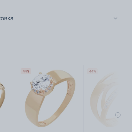
ковка
44%
44%