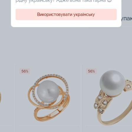
рідну українську? Адже вона така гарна 😍
Використовувати українську
Доступная упа
56%
56%