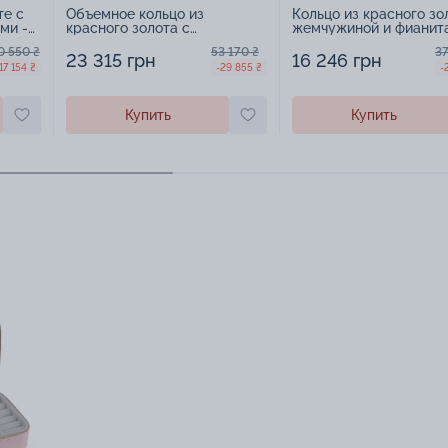
те с
Объемное кольцо из
Кольцо из красного зо
ми -
красного золота с
жемчужиной и фианит
жемчужиной и фианитами -
1468268
0 550 ₴
53 170 ₴
37
963574
23 315 грн
16 246 грн
17 154 ₴
-29 855 ₴
-
Купить
Купить