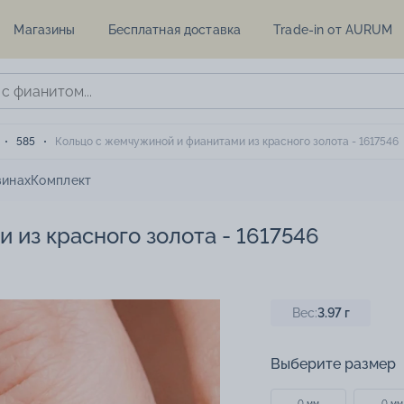
Магазины
Бесплатная доставка
Trade-in от AURUM
585
Кольцо с жемчужиной и фианитами из красного золота - 1617546
зинах
Комплект
 из красного золота - 1617546
Вес:
3.97
г
Выберите размер
0 мм
0 мм