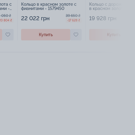
лота с
Кольцо в красном золоте с
Кольцо с дорожкой ф
ами -
фианитами - 1579450
в красном золоте - 15
 050 ₴
39 650 ₴
22 022 грн
19 928 грн
20 804 ₴
-17 628 ₴
Купить
Купить