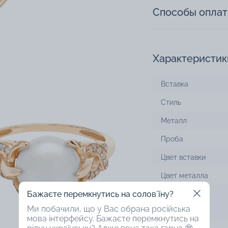
Способы опла
Характеристик
Вставка
Стиль
Металл
Проба
Цвет вставки
Цвет металла
Бажаєте перемкнутись на соловʼїну?
Дизайн
Ми побачили, що у Вас обрана російська
мова інтерфейсу. Бажаєте перемкнутись на