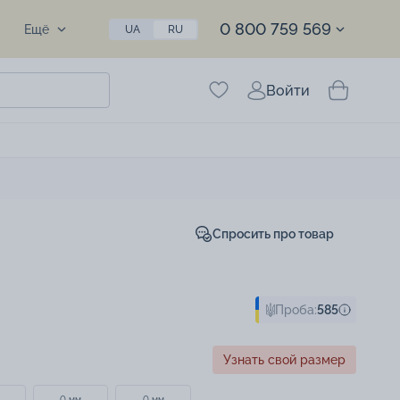
0 800 759 569
Ещё
UA
RU
Войти
Спросить про товар
Проба:
585
Узнать свой размер
0 мм
0 мм