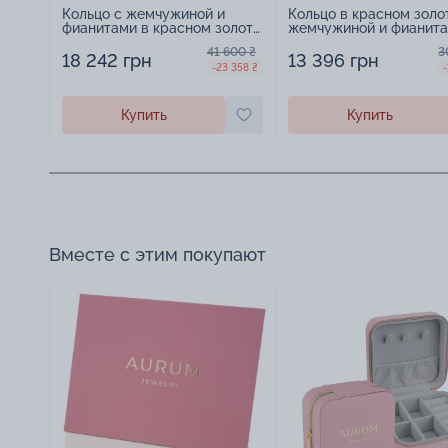
Кольцо с жемчужиной и
Кольцо в красном золо
фианитами в красном золоте
жемчужиной и фианита
- 522106
569263
41 600 ₴
3
18 242 грн
13 396 грн
-23 358 ₴
-
Купить
Купить
Вместе с этим покупают