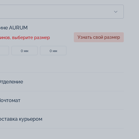
зине AURUM
Узнать свой размер
инов, выберите размер
0 мм
0 мм
Отделение
Почтомат
оставка курьером