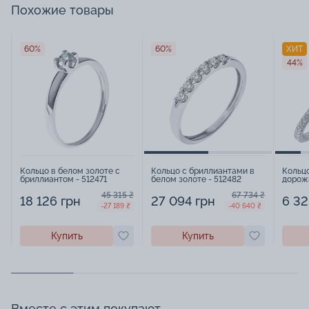
Похожие товары
60%
60%
ХИТ
44%
Кольцо в белом золоте с
Кольцо с бриллиантами в
Кольцо
бриллиантом - 512471
белом золоте - 512482
дорож
521491
45 315 ₴
67 734 ₴
18 126 грн
27 094 грн
6 32
-27 189 ₴
-40 640 ₴
Купить
Купить
Вместе с этим покупают