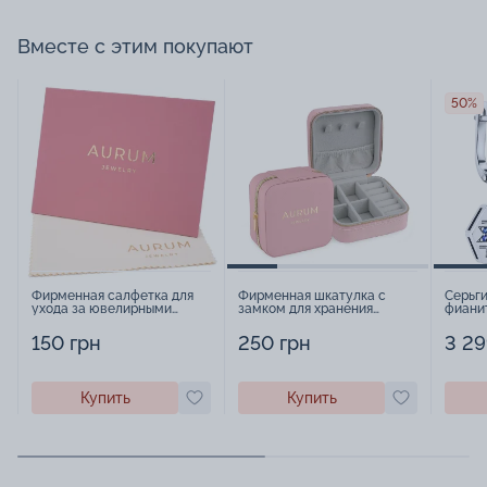
Вместе с этим покупают
50%
Фирменная салфетка для
Фирменная шкатулка с
Серьги
ухода за ювелирными
замком для хранения
фиани
изделиями - 1879431
украшений - 2252918
стиле 
черне
150 грн
250 грн
3 29
Купить
Купить