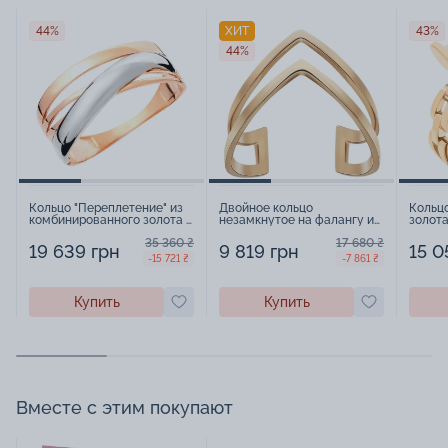
44%
ХИТ
43%
44%
Кольцо "Переплетение" из
Двойное кольцо
Кольцо
комбинированного золота -
незамкнутое на фалангу из
золота
569540
красного золота - 1490753
35 360 ₴
17 680 ₴
19 639 грн
9 819 грн
15 0
-15 721 ₴
-7 861 ₴
Купить
Купить
Вместе с этим покупают