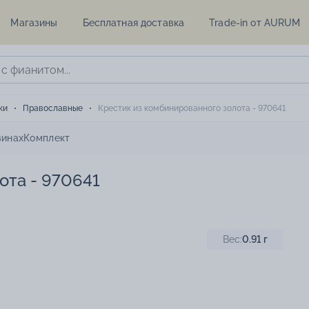
Магазины
Бесплатная доставка
Trade-in от AURUM
ки
Православные
Крестик из комбинированного золота - 970641
зинах
Комплект
ота - 970641
Вес:
0.91
г