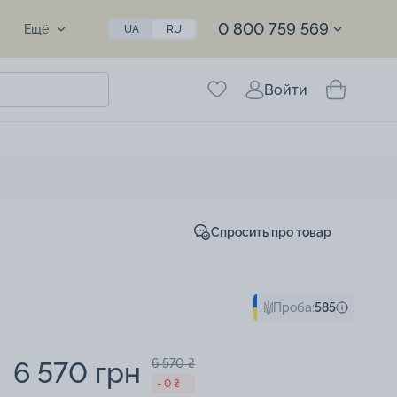
0 800 759 569
Ещё
UA
RU
Войти
Спросить про товар
Проба:
585
6 570 грн
6 570 ₴
- 0 ₴