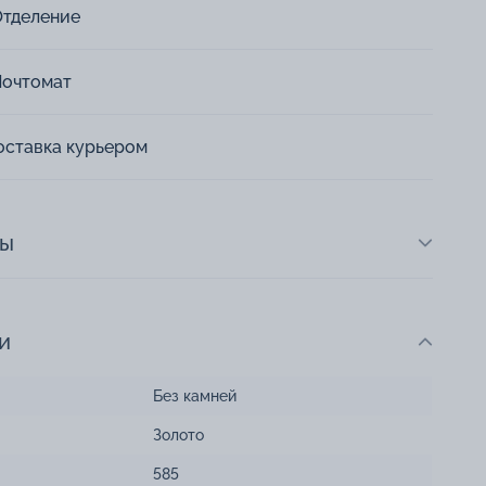
Отделение
Почтомат
оставка курьером
ты
и
Без камней
Золото
585