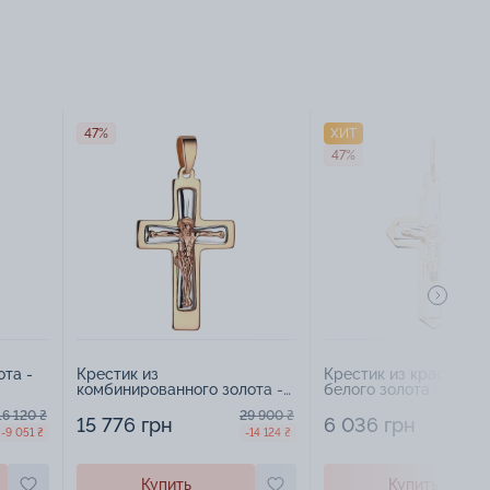
47%
ХИТ
47%
ота -
Крестик из
Крестик из красного 
комбинированного золота -
белого золота - 97177
971775
16 120 ₴
29 900 ₴
15 776 грн
6 036 грн
-9 051 ₴
-14 124 ₴
Купить
Купить