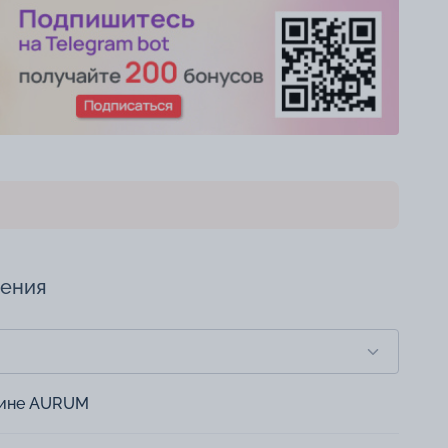
чения
зине AURUM