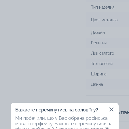
Тип изделия
Цвет металла
Дизайн
Религия
Лик святого
Технология
Ширина
Длина
Бажаєте перемкнутись на соловʼїну?
Доступная упа
Ми побачили, що у Вас обрана російська
мова інтерфейсу. Бажаєте перемкнутись на