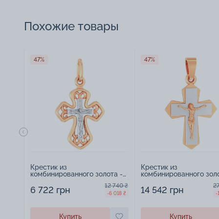
Похожие товары
47%
47%
Крестик из
Крестик из
комбинированного золота -
комбинированного золо
970647
970651
12 740 ₴
2
6 722 грн
14 542 грн
-6 018 ₴
-
Купить
Купить