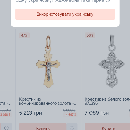
рідну українську? Адже вона така гарна 😍
Використовувати українську
47%
56%
Крестик из
Крестик из белого зол
та -
комбинированного золота -
971395
971389
7 560 ₴
9 880 ₴
5 213 грн
7 069 грн
13 018 ₴
-4 667 ₴
Купить
Купить