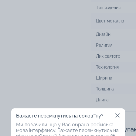
Тип изделия
Цвет металла
Дизайн
Религия
Лик святого
Технология
Ширина
Толщина
Длина
Бажаєте перемкнутись на соловʼїну?
Ми побачили, що у Вас обрана російська
Доступная упа
мова інтерфейсу. Бажаєте перемкнутись на