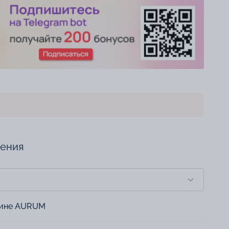
чения
зине AURUM