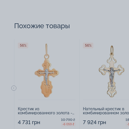
Похожие товары
56%
56%
Крестик из
Нательный крестик в
комбинированного золота -
комбинированном золо
963081
1589839
10 790 ₴
1
4 731 грн
7 924 грн
-6 059 ₴
-