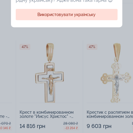
рідну українську? Адже вона така гарна 😍
Використовувати українську
47%
47%
Крест в комбинированном
Крестик с распятием 
те -
золоте "Иисус Христос" -
комбинированном золо
1596467
1616003
8 070 ₴
28 080 ₴
14 816 грн
9 603 грн
10 146 ₴
-13 264 ₴