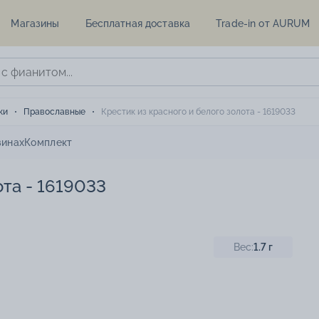
Магазины
Бесплатная доставка
Trade-in от AURUM
ки
Православные
Крестик из красного и белого золота - 1619033
зинах
Комплект
ота - 1619033
Вес:
1.7
г