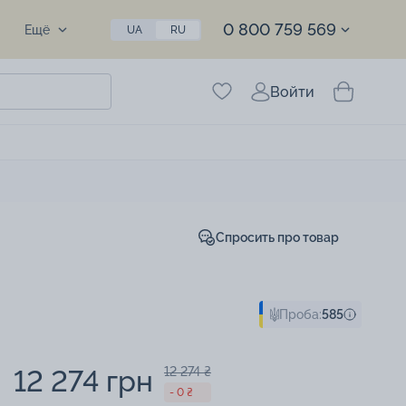
0 800 759 569
Ещё
UA
RU
Войти
Спросить про товар
Проба:
585
12 274 грн
12 274 ₴
- 0 ₴