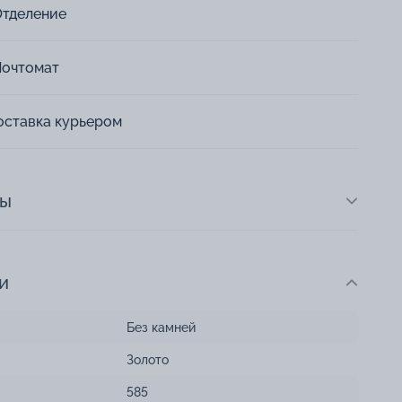
Отделение
Почтомат
оставка курьером
ты
и
Без камней
Золото
585