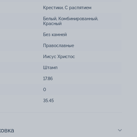
Крестики
,
С распятием
Белый
,
Комбинированный
,
Красный
Без камней
Православные
Иисус Христос
Штамп
17.86
0
35.45
ковка