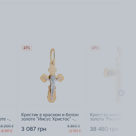
47%
47%
в
Крестик в красном и белом
Крест из комбиниров
те -
золоте "Иисус Христос" -
золота "Распятие" - 1
1618872
18 200 ₴
5 850 ₴
7
3 087 грн
38 480 грн
-8 597 ₴
-2 763 ₴