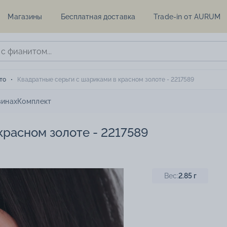
Магазины
Бесплатная доставка
Trade-in от AURUM
то
Квадратные серьги с шариками в красном золоте - 2217589
зинах
Комплект
красном золоте - 2217589
Вес:
2.85
г