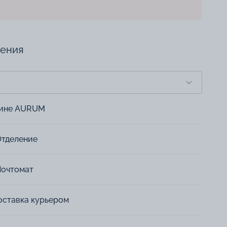
чения
зине AURUM
Отделение
Почтомат
оставка курьером