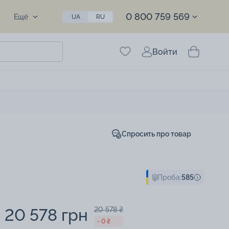
0 800 759 569
Ещё
UA
RU
Войти
Спросить про товар
Проба:
585
20 578 грн
20 578 ₴
- 0 ₴