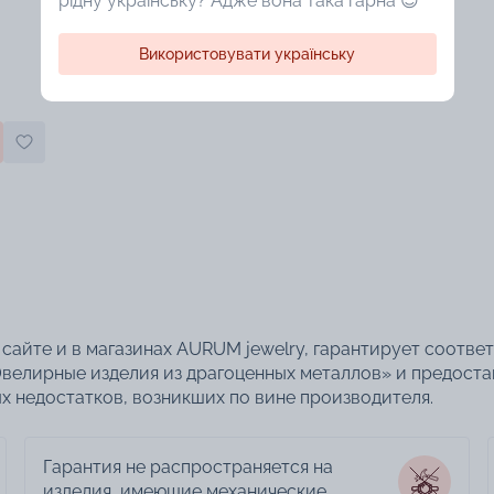
рідну українську? Адже вона така гарна 😍
Використовувати українську
сайте и в магазинах AURUM jewelry, гарантирует соотве
велирные изделия из драгоценных металлов» и предоста
 недостатков, возникших по вине производителя.
Гарантия не распространяется на
изделия, имеющие механические