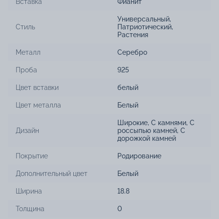
Вставка
Фианит
Универсальный
,
Стиль
Патриотический
,
Растения
Металл
Серебро
Проба
925
Цвет вставки
белый
Цвет металла
Белый
Широкие
,
С камнями
,
С
Дизайн
россыпью камней
,
С
дорожкой камней
Покрытие
Родирование
Дополнительный цвет
Белый
Ширина
18.8
Толщина
0