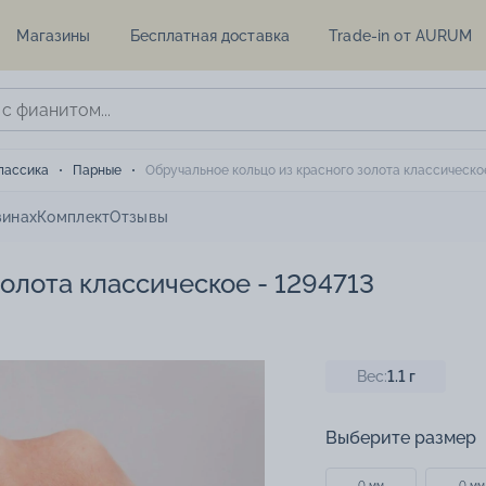
Магазины
Бесплатная доставка
Trade-in от AURUM
лассика
Парные
Обручальное кольцо из красного золота классическое
зинах
Комплект
Отзывы
олота классическое - 1294713
Вес:
1.1
г
Выберите размер
0 мм
0 мм