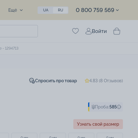
0 800 759 569
Ещё
UA
RU
Войти
 - 1294713
Спросить про товар
4.83 (8 Отзывов)
Проба:
585
Узнать свой размер
0 мм
0 мм
0 мм
0 мм