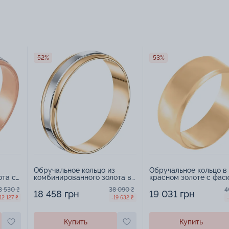
52%
53%
Обручальное кольцо из
Обручальное кольцо в
ота c
комбинированного золота в
красном золоте с фаск
- 521125
классическом стиле - 521231
547235
3 530 ₴
38 090 ₴
4
18 458 грн
19 031 грн
12 127 ₴
-19 632 ₴
Купить
Купить