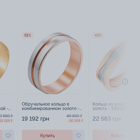
61%
43%
Обручальное кольцо в
Кольцо из комбиниро
ой -
комбинированном золоте -
золота - 585426
547356
0 560 ₴
49 400 ₴
19 192 грн
22 583 грн
-21 529 ₴
-30 208 ₴
Купить
Купить