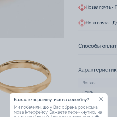
Новая почта - 
Нова почта - Д
Способы опла
Характеристик
Вставка
Стиль
Бажаєте перемкнутись на соловʼїну?
Металл
Ми побачили, що у Вас обрана російська
Проба
мова інтерфейсу. Бажаєте перемкнутись на