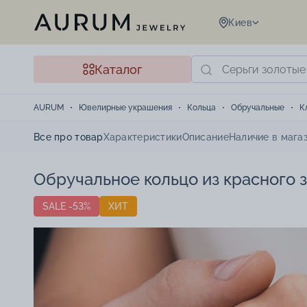
Киев
Каталог
AURUM
Ювелирные украшения
Кольца
Обручальные
К
Все про товар
Характеристики
Описание
Наличие в мага
Обручальное кольцо из красного з
SALE -53%
ХИТ