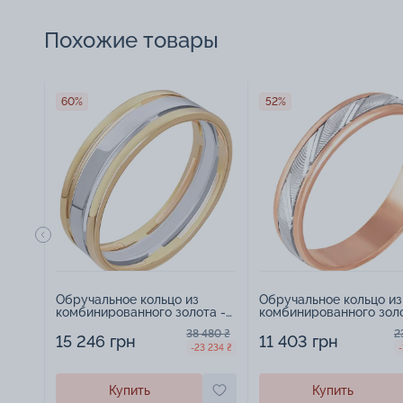
Похожие товары
60%
52%
Обручальное кольцо из
Обручальное кольцо из
комбинированного золота -
комбинированного зол
494721
алмазной гранью 
38 480 ₴
2
15 246 грн
11 403 грн
-23 234 ₴
-
Купить
Купить