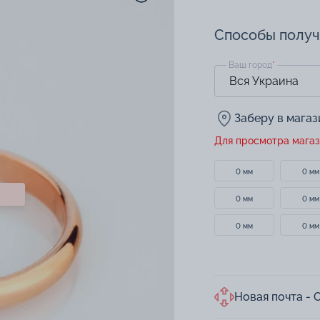
Способы полу
Ваш город
*
Заберу в мага
Для просмотра магаз
0 мм
0 мм
0 мм
0 мм
0 мм
0 мм
Новая почта - 