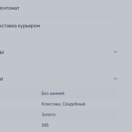
Почтомат
оставка курьером
ты
и
Без камней
Классика
,
Свадебный
Золото
585