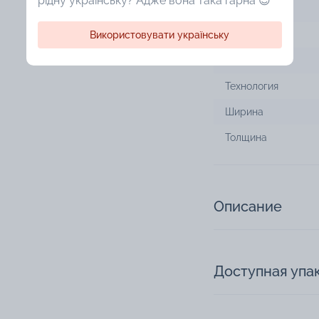
рідну українську? Адже вона така гарна 😍
Тип изделия
Використовувати українську
Цвет металла
Дизайн
Технология
Ширина
Толщина
Описание
Доступная упа