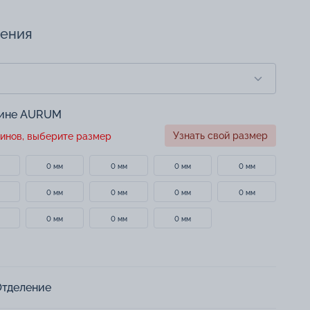
чения
зине AURUM
Узнать свой размер
инов, выберите размер
0 мм
0 мм
0 мм
0 мм
0 мм
0 мм
0 мм
0 мм
0 мм
0 мм
0 мм
Отделение