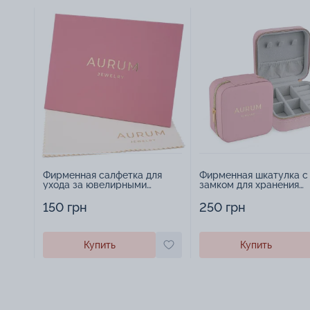
Фирменная салфетка для
Фирменная шкатулка с
ухода за ювелирными
замком для хранения
изделиями - 1879431
украшений - 2252918
150 грн
250 грн
Купить
Купить