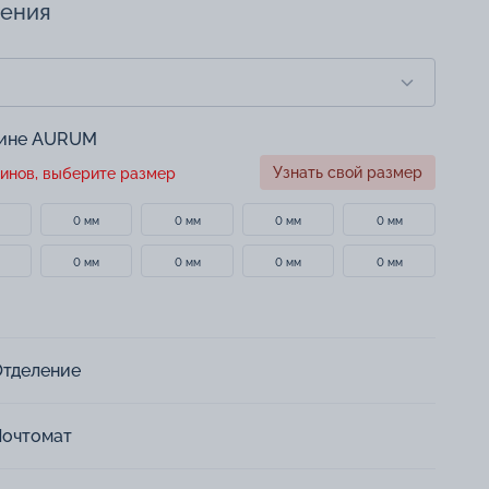
чения
зине AURUM
Узнать свой размер
инов, выберите размер
0 мм
0 мм
0 мм
0 мм
0 мм
0 мм
0 мм
0 мм
Отделение
Почтомат