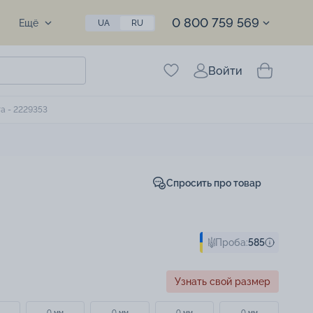
0 800 759 569
Ещё
UA
RU
Войти
а - 2229353
Спросить про товар
Проба:
585
Узнать свой размер
0 мм
0 мм
0 мм
0 мм