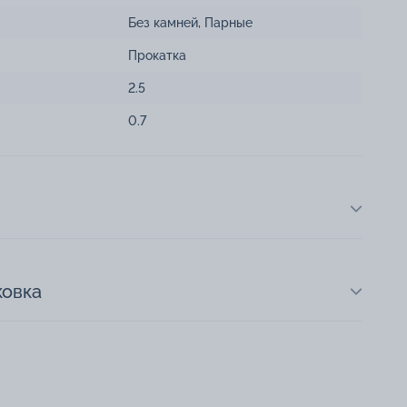
Без камней
,
Парные
Прокатка
2.5
0.7
ковка