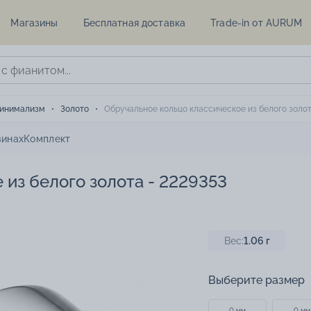
Магазины
Бесплатная доставка
Trade-in от AURUM
инимализм
Золото
Обручальное кольцо классическое из белого золот
зинах
Комплект
 из белого золота - 2229353
Вес:
1.06
г
Выберите размер
0 мм
0 мм