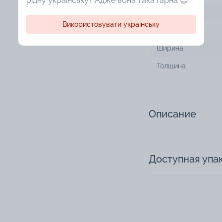
рідну українську? Адже вона така гарна 😍
Дизайн
Використовувати українську
Технология
Ширина
Толщина
Описание
Доступная упа