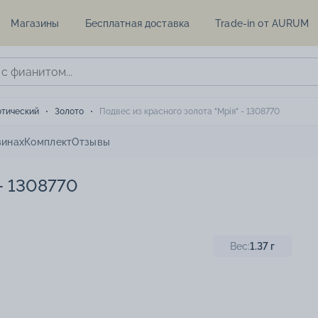
Магазины
Бесплатная доставка
Trade-in от AURUM
отический
Золото
Подвес из красного золота "Мрія" - 1308770
зинах
Комплект
Отзывы
 - 1308770
Вес:
1.37
г