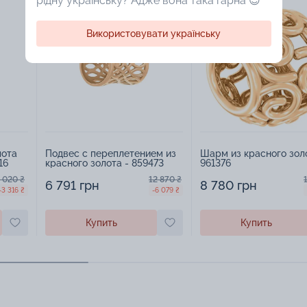
рідну українську? Адже вона така гарна 😍
47%
47%
Використовувати українську
лота
Подвес с переплетением из
Шарм из красного зол
16
красного золота - 859473
961376
 020 ₴
12 870 ₴
6 791 грн
8 780 грн
-3 316 ₴
-6 079 ₴
Купить
Купить