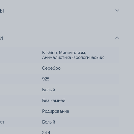
ты
и
Fashion
,
Минимализм
,
Анималистика (зоологический)
Серебро
925
Белый
Без камней
Родирование
ет
Белый
24.4