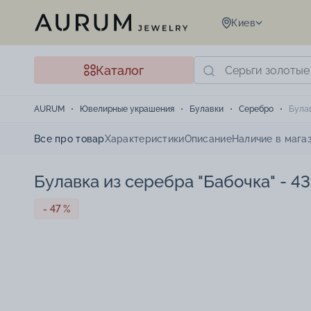
Киев
Каталог
AURUM
Ювелирные украшения
Булавки
Серебро
Булав
Все про товар
Характеристики
Описание
Наличие в мага
Булавка из серебра "Бабочка" - 4
- 47 %