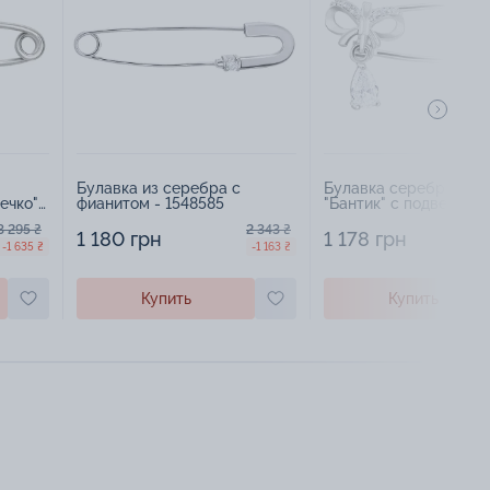
Булавка из серебра с
Булавка серебряная
ечко" -
фианитом - 1548585
"Бантик" с подвесом и
фианитами - 1599133
3 295 ₴
2 343 ₴
1 180 грн
1 178 грн
-1 635 ₴
-1 163 ₴
Купить
Купить