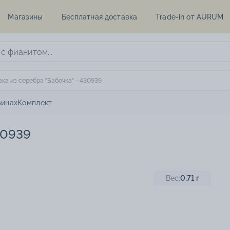
Магазины
Бесплатная доставка
Trade-in от AURUM
ка из серебра "Бабочка" - 430939
зинах
Комплект
30939
Вес:
0.71
г