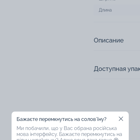
Длина
Описание
Доступная упа
Бажаєте перемкнутись на соловʼїну?
50%
50%
Ми побачили, що у Вас обрана російська
мова інтерфейсу. Бажаєте перемкнутись на