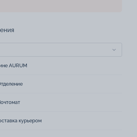
чения
зине AURUM
Отделение
Почтомат
оставка курьером