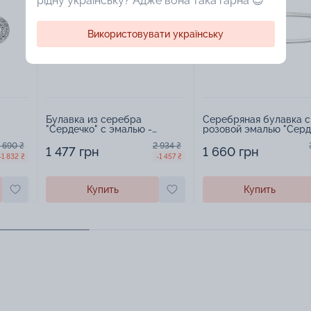
рідну українську? Адже вона така гарна 😍
Використовувати українську
Булавка из серебра
Серебряная булавка с
"Сердечко" с эмалью -
розовой эмалью "Серд
1548549
1548584
 690 ₴
2 934 ₴
1 477 грн
1 660 грн
-1 832 ₴
-1 457 ₴
Купить
Купить