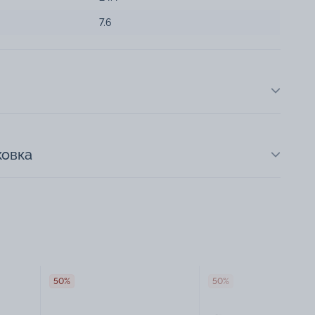
7.6
ковка
50%
50%