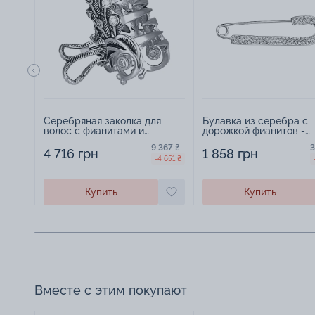
Серебряная заколка для
Булавка из серебра с
волос с фианитами и
дорожкой фианитов -
чернением - 375637
1545148
9 367 ₴
3
4 716 грн
1 858 грн
-4 651 ₴
Купить
Купить
Вместе с этим покупают