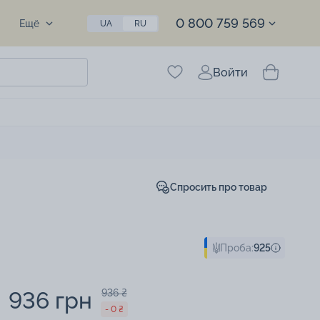
0 800 759 569
Ещё
UA
RU
Войти
Спросить про товар
Проба:
925
936 грн
936 ₴
- 0 ₴