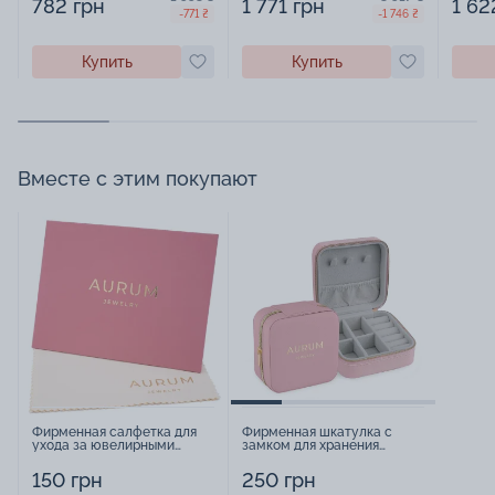
782 грн
1 771 грн
1 62
-771 ₴
-1 746 ₴
Купить
Купить
Вместе с этим покупают
Фирменная салфетка для
Фирменная шкатулка с
ухода за ювелирными
замком для хранения
изделиями - 1879431
украшений - 2252918
150 грн
250 грн