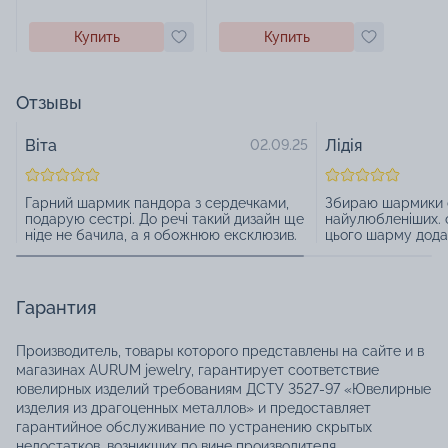
Купить
Купить
Отзывы
Віта
Лідія
02.09.25
Гарний шармик пандора з сердечками,
Збираю шармики с
подарую сестрі. До речі такий дизайн ще
найулюбленіших. 
ніде не бачила, а я обожнюю ексклюзив.
цього шарму додаю
Гарантия
Производитель, товары которого представлены на сайте и в
магазинах AURUM jewelry, гарантирует соответствие
ювелирных изделий требованиям ДСТУ 3527-97 «Ювелирные
изделия из драгоценных металлов» и предоставляет
гарантийное обслуживание по устранению скрытых
недостатков, возникших по вине производителя.