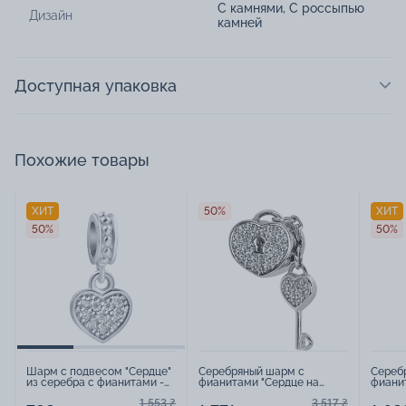
С камнями
,
С россыпью
Дизайн
камней
Доступная упаковка
Похожие товары
ХИТ
50%
ХИТ
50%
50%
Шарм с подвесом "Сердце"
Серебряный шарм с
Сереб
из серебра с фианитами -
фианитами "Сердце на
фианит
436467
замке" - 451948
45785
1 553 ₴
3 517 ₴