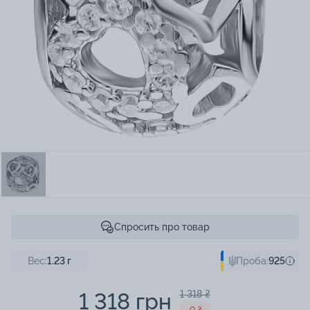
Спросить про товар
Вес:
1.23
г
Проба:
925
1 318 грн
1 318 ₴
- 0 ₴