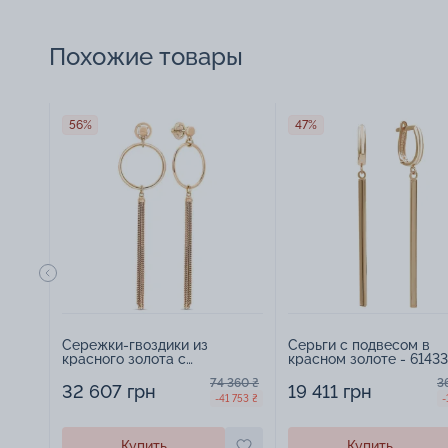
Похожие товары
56%
47%
Сережки-гвоздики из
Серьги с подвесом в
красного золота с
красном золоте - 6143
подвесами круги - 406769
74 360 ₴
3
32 607 грн
19 411 грн
-41 753 ₴
-
Купить
Купить