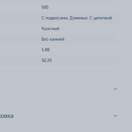
585
С подвесами
,
Длинные
,
С цепочкой
Красный
Без камней
5.88
92.25
ковка