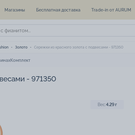
Магазины
Бесплатная доставка
Trade-in от AURUM
shion
Золото
Сережки из красного золота с подвесами - 971350
зинах
Комплект
весами - 971350
Вес:
4.29
г