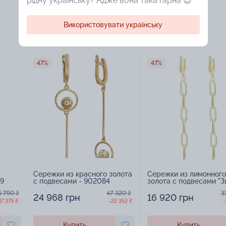
рідну українську? Адже вона така гарна 😍
Використовувати українську
47%
47%
Сережки из красного золота
Сережки из лимонного
39
с подвесами - 902084
золота с подвесами "З
- 967929
6 790 ₴
47 320 ₴
3
24 968 грн
16 920 грн
17 379 ₴
-22 352 ₴
-
Купить
Купить