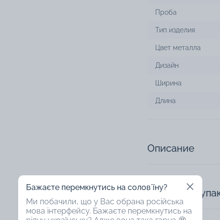
Проба
Тип изделия
Цвет металла
Дизайн
Ширина
Длина
Описание
Бажаєте перемкнутись на соловʼїну?
Доступная упа
Ми побачили, що у Вас обрана російська
мова інтерфейсу. Бажаєте перемкнутись на