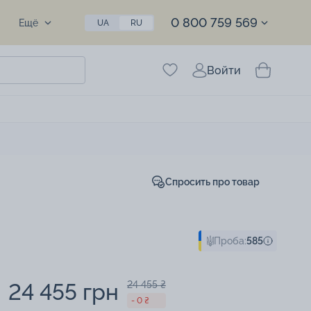
0 800 759 569
Ещё
UA
RU
Войти
Спросить про товар
Проба:
585
24 455 грн
24 455 ₴
- 0 ₴