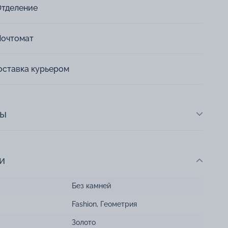
Отделение
Почтомат
оставка курьером
ты
и
Без камней
Fashion
,
Геометрия
Золото