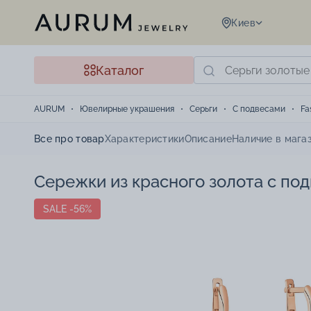
Киев
Каталог
AURUM
Ювелирные украшения
Серьги
С подвесами
Fa
Все про товар
Характеристики
Описание
Наличие в мага
Сережки из красного золота с под
SALE -56%