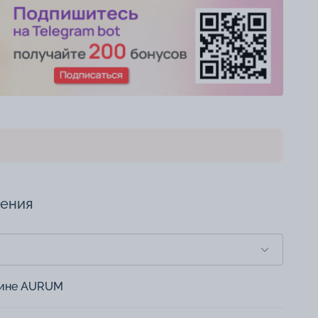
чения
зине AURUM