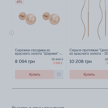
47%
Сережки-гвоздики из
Серьги-протяжки "Цепо
красного золота "Шарики" -
из красного золота - 1
1453895
15 340 ₴
22
8 094 грн
10 208 грн
-7 246 ₴
-
Купить
Купить