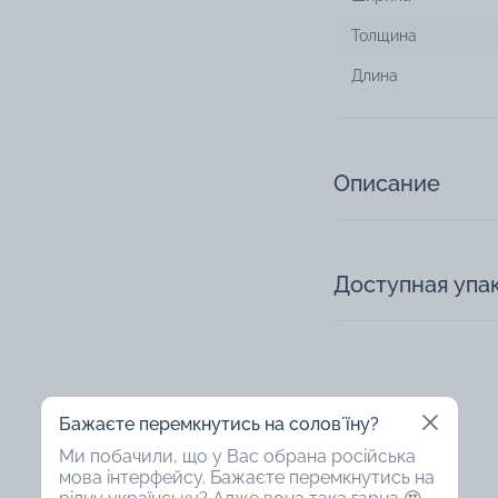
Толщина
Длина
Описание
Доступная упа
Бажаєте перемкнутись на соловʼїну?
Ми побачили, що у Вас обрана російська
мова інтерфейсу. Бажаєте перемкнутись на
47%
47%