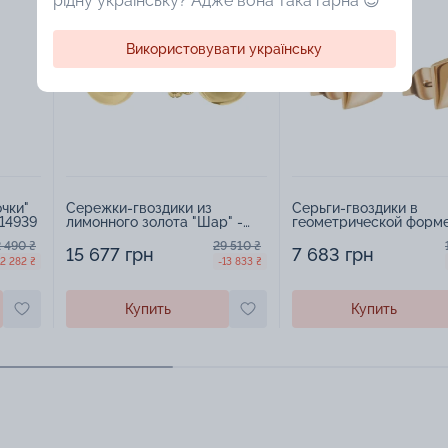
рідну українську? Адже вона така гарна 😍
Використовувати українську
чки"
Сережки-гвоздики из
Серьги-гвоздики в
514939
лимонного золота "Шар" -
геометрической форме
1562431
красного золота - 174
 490 ₴
29 510 ₴
15 677 грн
7 683 грн
12 282 ₴
-13 833 ₴
Купить
Купить