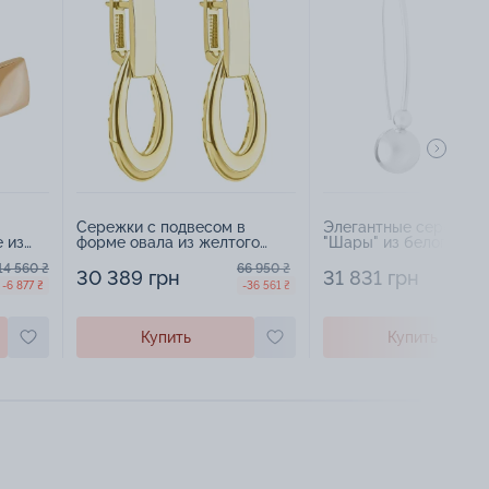
Сережки с подвесом в
Элегантные сережки-
 из
форме овала из желтого
"Шары" из белого зол
3021
золота - 1856202
1872707
14 560 ₴
66 950 ₴
30 389 грн
31 831 грн
-6 877 ₴
-36 561 ₴
Купить
Купить