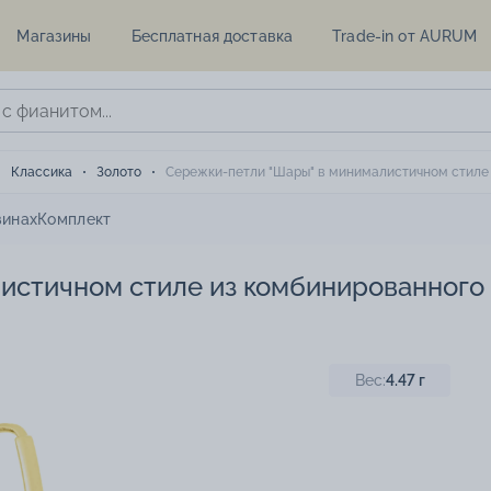
Магазины
Бесплатная доставка
Trade-in от AURUM
Классика
Золото
Сережки-петли "Шары" в минималистичном стиле 
зинах
Комплект
стичном стиле из комбинированного 
Вес:
4.47
г