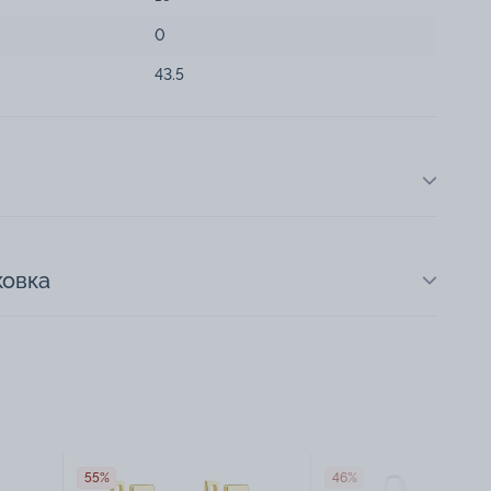
0
43.5
ковка
55%
46%