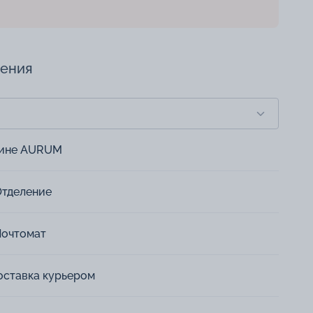
чения
зине AURUM
Отделение
Почтомат
оставка курьером