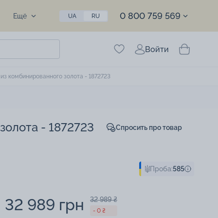
0 800 759 569
Ещё
UA
RU
Войти
из комбинированного золота - 1872723
золота - 1872723
Спросить про товар
Проба:
585
32 989 грн
32 989 ₴
- 0 ₴