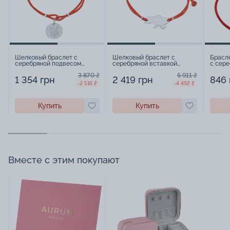
Шелковый браслет с
Шелковый браслет с
Брасле
серебряной подвесом
серебряной вставкой
с сере
"Тризуб - Герб Украины" -
"Украина" - 1534917
15388
3 870 ₴
6 911 ₴
1534915
1 354 грн
2 419 грн
846 
-2 516 ₴
-4 492 ₴
Купить
Купить
Вместе с этим покупают