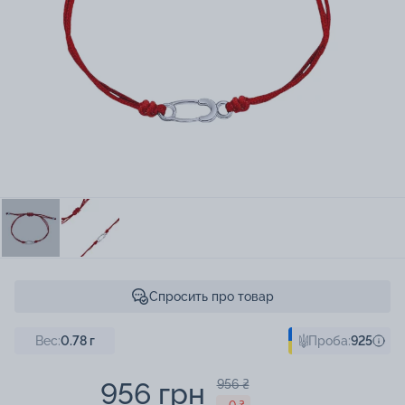
Спросить про товар
Вес:
0.78
г
Проба:
925
956 грн
956 ₴
- 0 ₴