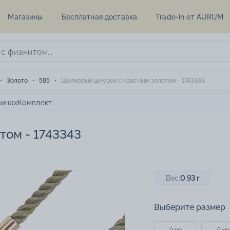
Магазины
Бесплатная доставка
Trade-in от AURUM
Золото
585
Шелковый шнурок с красным золотом - 1743343
зинах
Комплект
том - 1743343
Вес:
0.93
г
Выберите размер
0 мм
0 мм