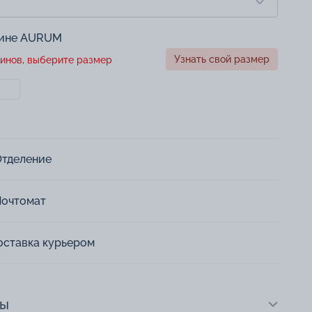
зине AURUM
Узнать свой размер
инов, выберите размер
Отделение
Почтомат
оставка курьером
ты