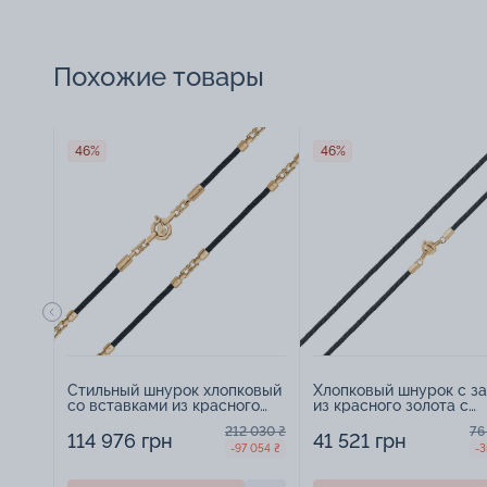
Похожие товары
46%
46%
Стильный шнурок хлопковый
Хлопковый шнурок с з
со вставками из красного
из красного золота с
золота - 947214
фианитом - 965084
212 030 ₴
76
114 976 грн
41 521 грн
-97 054 ₴
-3