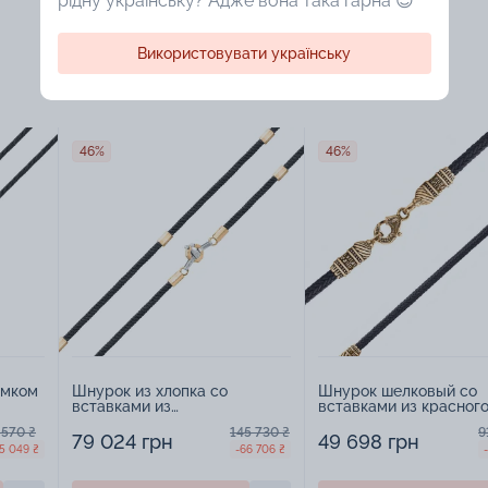
рідну українську? Адже вона така гарна 😍
Використовувати українську
46%
46%
амком
Шнурок из хлопка со
Шнурок шелковый со
вставками из
вставками из красног
комбинированного золота -
золота с чернением - 
 570 ₴
145 730 ₴
9
965502
79 024 грн
49 698 грн
5 049 ₴
-66 706 ₴