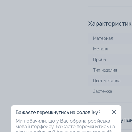
Характеристик
Материал
Металл
Проба
Тип изделия
Цвет металла
Застежка
Бажаєте перемкнутись на соловʼїну?
Доступная упа
Ми побачили, що у Вас обрана російська
мова інтерфейсу. Бажаєте перемкнутись на