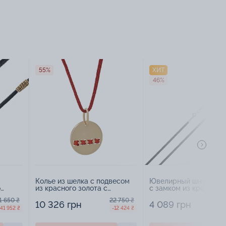
55%
ХИТ
46%
Колье из шелка с подвесом
Ювелирный шнурок и
о
из красного золота с
с замком из красного
967014
элементами вышивки -
- 1453619
1 650 ₴
22 750 ₴
1308772
10 326 грн
4 089 грн
-41 952 ₴
-12 424 ₴