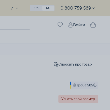
0 800 759 569
Ещё
UA
RU
Войти
Спросить про товар
Проба:
585
Узнать свой размер