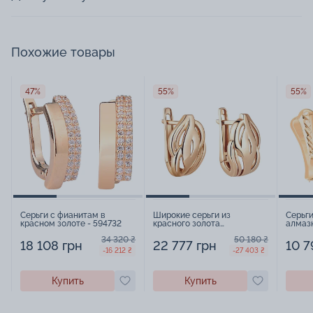
Похожие товары
47%
55%
55%
Серьги с фианитам в
Широкие серьги из
Серьги
красном золоте - 594732
красного золота
алмазн
"Переплетение" - 969025
34 320 ₴
50 180 ₴
18 108 грн
22 777 грн
10 7
-16 212 ₴
-27 403 ₴
Купить
Купить