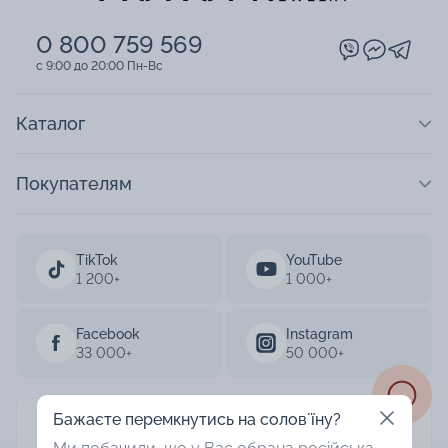
0 800 759 569
c 9:00 до 20:00 Пн-Вс
Каталог
Покупателям
TikTok
YouTube
1 200+
1 000+
Facebook
Instagram
33 000+
50 000+
Бажаєте перемкнутись на соловʼїну?
AURUM 2003-2026