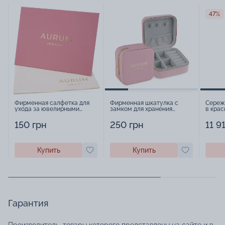
47%
Фирменная салфетка для
Фирменная шкатулка с
Сереж
ухода за ювелирными
замком для хранения
в крас
изделиями - 1879431
украшений - 2252918
фиани
19280
150 грн
250 грн
11 9
Купить
Купить
Гарантия
Производитель, товары которого представлены на сайте и в