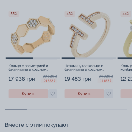
55%
43%
44%
Кольцо с геометрией и
Незамкнутое кольцо с
Кольц
фианитами в красном
фианитами в красном
комби
золоте - 1574097
золоте - 1577224
15788
39 520 ₴
34 320 ₴
17 938 грн
19 483 грн
12 2
-21 582 ₴
-14 837 ₴
Купить
Купить
Вместе с этим покупают