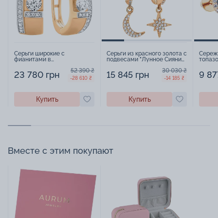
Серьги широкие с
Серьги из красного золота с
Сереж
фианитами в
подвесами "Лунное Сияние"
топазо
комбинированном золоте -
- 1474253
фиани
52 390 ₴
30 030 ₴
406747
золота
23 780 грн
15 845 грн
9 87
-28 610 ₴
-14 185 ₴
Купить
Купить
Вместе с этим покупают