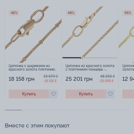
46%
48%
56%
Цепочка с шариками из
Цепочка из красного золота
Цепоч
красного золота плетение
с плетением панцирь -
золота
панцирь - 648872
959054
панцир
33 670 ₴
48 230 ₴
18 158 грн
25 201 грн
12 9
-15 512 ₴
-23 029 ₴
Купить
Купить
Вместе с этим покупают